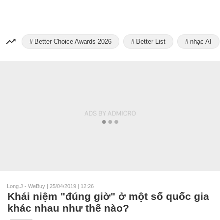
Better Choice Awards 2026
Better List
nhạc AI
Long.J - WeBuy
|
25/04/2019 | 12:26
Khái niệm "đúng giờ" ở một số quốc gia
khác nhau như thế nào?