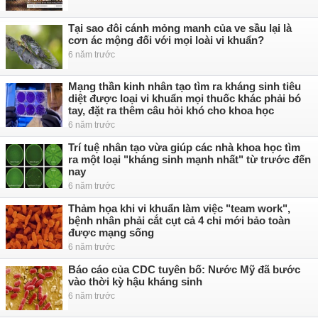
Tại sao đôi cánh mỏng manh của ve sầu lại là
cơn ác mộng đối với mọi loài vi khuẩn?
6 năm trước
Mạng thần kinh nhân tạo tìm ra kháng sinh tiêu
diệt được loại vi khuẩn mọi thuốc khác phải bó
tay, đặt ra thêm câu hỏi khó cho khoa học
6 năm trước
Trí tuệ nhân tạo vừa giúp các nhà khoa học tìm
ra một loại "kháng sinh mạnh nhất" từ trước đến
nay
6 năm trước
Thảm họa khi vi khuẩn làm việc "team work",
bệnh nhân phải cắt cụt cả 4 chi mới bảo toàn
được mạng sống
6 năm trước
Báo cáo của CDC tuyên bố: Nước Mỹ đã bước
vào thời kỳ hậu kháng sinh
6 năm trước