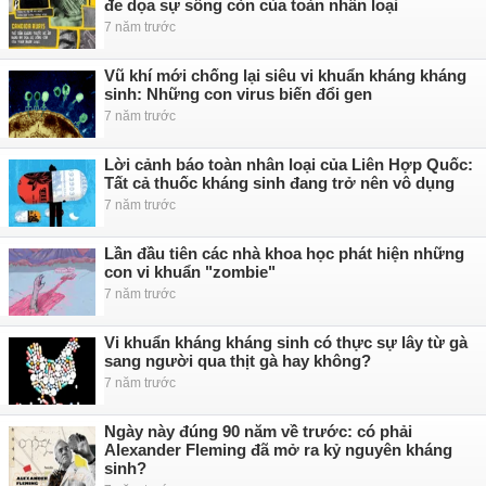
đe dọa sự sống còn của toàn nhân loại
7 năm trước
Vũ khí mới chống lại siêu vi khuẩn kháng kháng
sinh: Những con virus biến đổi gen
7 năm trước
Lời cảnh báo toàn nhân loại của Liên Hợp Quốc:
Tất cả thuốc kháng sinh đang trở nên vô dụng
7 năm trước
Lần đầu tiên các nhà khoa học phát hiện những
con vi khuẩn "zombie"
7 năm trước
Vi khuẩn kháng kháng sinh có thực sự lây từ gà
sang người qua thịt gà hay không?
7 năm trước
Ngày này đúng 90 năm về trước: có phải
Alexander Fleming đã mở ra kỷ nguyên kháng
sinh?