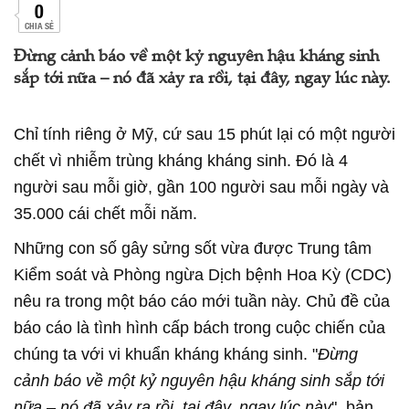
0
CHIA SẺ
Đừng cảnh báo về một kỷ nguyên hậu kháng sinh
sắp tới nữa – nó đã xảy ra rồi, tại đây, ngay lúc này.
Chỉ tính riêng ở Mỹ, cứ sau 15 phút lại có một người
chết vì nhiễm trùng kháng kháng sinh. Đó là 4
người sau mỗi giờ, gần 100 người sau mỗi ngày và
35.000 cái chết mỗi năm.
Những con số gây sửng sốt vừa được Trung tâm
Kiểm soát và Phòng ngừa Dịch bệnh Hoa Kỳ (CDC)
nêu ra trong một báo cáo mới tuần này. Chủ đề của
báo cáo là tình hình cấp bách trong cuộc chiến của
chúng ta với vi khuẩn kháng kháng sinh. "
Đừng
cảnh báo về một kỷ nguyên hậu kháng sinh sắp tới
nữa – nó đã xảy ra rồi, tại đây, ngay lúc này
", bản