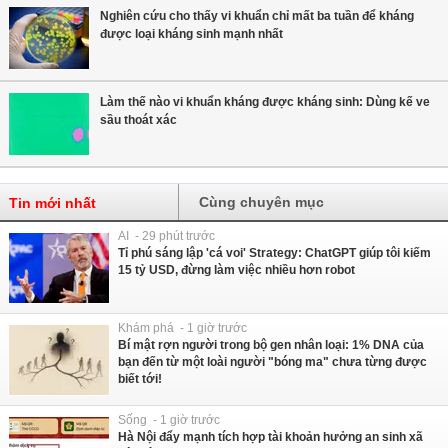
Nghiên cứu cho thấy vi khuẩn chỉ mất ba tuần để kháng
được loại kháng sinh mạnh nhất
Làm thế nào vi khuẩn kháng được kháng sinh: Dùng kế ve
sầu thoát xác
Cùng chuyên mục
Tin mới nhất
AI - 29 phút trước
Tỉ phú sáng lập 'cá voi' Strategy: ChatGPT giúp tôi kiếm
15 tỷ USD, đừng làm việc nhiều hơn robot
Khám phá - 1 giờ trước
Bí mật rợn người trong bộ gen nhân loại: 1% DNA của
bạn đến từ một loài người "bóng ma" chưa từng được
biết tới!
Sống - 1 giờ trước
Hà Nội đẩy mạnh tích hợp tài khoản hưởng an sinh xã