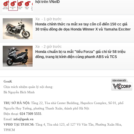
hội trên VNeID
Xe - 1 giờ trước
Honda chính thức ra mắt xe tay côn cổ điển 150 cc giá
30 triệu đồng đe dọa Honda Winner X và Yamaha Exciter
Xe - 2 giờ trước
Honda chuẩn bị ra mắt "tiểu Forza" giá chỉ từ 58 triệu
đồng, trang bị kính điện cùng phanh ABS và TCS
GenK
Chịu trách nhiệm quản lý nội dung:
Bà Nguyễn Bích Minh
TRỤ SỞ HÀ NỘI:
Tầng 22, Tòa nhà Center Building, Hapulico Complex, Số 01, phố
Nguyễn Huy Tưởng, phường Thanh Xuân, thành phố Hà Nội
Điện thoại:
024 7309 5555
.
Email:
info@genk.vn
VPĐD TẠI TP.HCM:
Tầng 4, Tòa nhà 123, số 127 Võ Văn Tần, Phường Xuân Hòa,
TPHCM