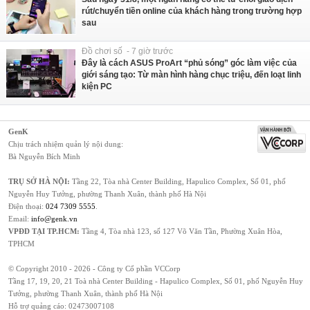
rút/chuyển tiền online của khách hàng trong trường hợp
sau
Đồ chơi số - 7 giờ trước
Đây là cách ASUS ProArt “phủ sóng” góc làm việc của
giới sáng tạo: Từ màn hình hàng chục triệu, đến loạt linh
kiện PC
GenK
Chịu trách nhiệm quản lý nội dung:
Bà Nguyễn Bích Minh
TRỤ SỞ HÀ NỘI:
Tầng 22, Tòa nhà Center Building, Hapulico Complex, Số 01, phố
Nguyễn Huy Tưởng, phường Thanh Xuân, thành phố Hà Nội
Điện thoại:
024 7309 5555
.
Email:
info@genk.vn
VPĐD TẠI TP.HCM:
Tầng 4, Tòa nhà 123, số 127 Võ Văn Tần, Phường Xuân Hòa,
TPHCM
© Copyright 2010 - 2026 - Công ty Cổ phần VCCorp
Tầng 17, 19, 20, 21 Toà nhà Center Building - Hapulico Complex, Số 01, phố Nguyễn Huy
Tưởng, phường Thanh Xuân, thành phố Hà Nội
Hỗ trợ quảng cáo:
02473007108