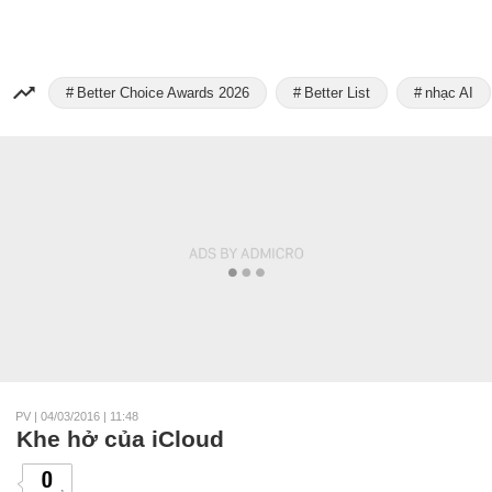
Better Choice Awards 2026
Better List
nhạc AI
PV
|
04/03/2016 | 11:48
Khe hở của iCloud
0