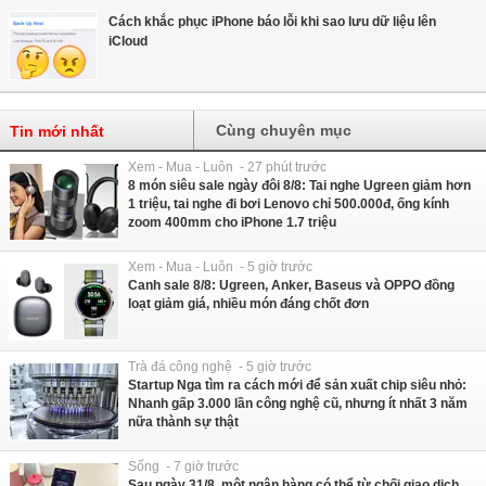
Cách khắc phục iPhone báo lỗi khi sao lưu dữ liệu lên
iCloud
Cùng chuyên mục
Tin mới nhất
Xem - Mua - Luôn - 27 phút trước
8 món siêu sale ngày đôi 8/8: Tai nghe Ugreen giảm hơn
1 triệu, tai nghe đi bơi Lenovo chỉ 500.000đ, ống kính
zoom 400mm cho iPhone 1.7 triệu
Xem - Mua - Luôn - 5 giờ trước
Canh sale 8/8: Ugreen, Anker, Baseus và OPPO đồng
loạt giảm giá, nhiều món đáng chốt đơn
Trà đá công nghệ - 5 giờ trước
Startup Nga tìm ra cách mới để sản xuất chip siêu nhỏ:
Nhanh gấp 3.000 lần công nghệ cũ, nhưng ít nhất 3 năm
nữa thành sự thật
Sống - 7 giờ trước
Sau ngày 31/8, một ngân hàng có thể từ chối giao dịch