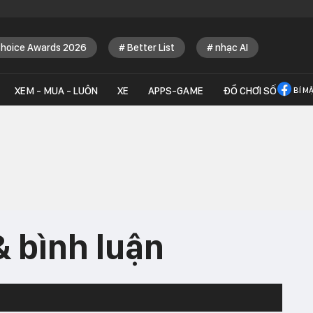
Choice Awards 2026
Better List
nhạc AI
XEM - MUA - LUÔN
XE
APPS-GAME
ĐỒ CHƠI SỐ
BÍ M
& bình luận