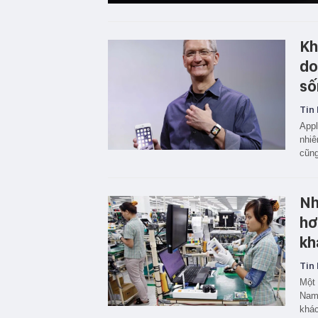
Kh
do
số
Tin 
Appl
nhiê
cũng
Nh
hơ
kh
Tin 
Một 
Nam 
khác