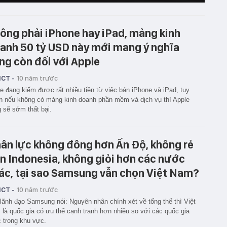
ông phải iPhone hay iPad, mảng kinh
anh 50 tỷ USD này mới mang ý nghĩa
ng còn đối với Apple
ICT -
10 năm trước
e đang kiếm được rất nhiều tiền từ việc bán iPhone và iPad, tuy
n nếu không có mảng kinh doanh phần mềm và dịch vụ thì Apple
 sẽ sớm thất bại.
ân lực không đông hơn Ấn Độ, không rẻ
n Indonesia, không giỏi hơn các nước
ác, tại sao Samsung vẫn chọn Việt Nam?
ICT -
10 năm trước
lãnh đạo Samsung nói: Nguyên nhân chính xét về tổng thể thì Việt
là quốc gia có ưu thế cạnh tranh hơn nhiều so với các quốc gia
 trong khu vực.