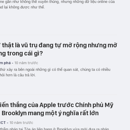
ne gần như không thể xuyên thủng, nhưng những dữ liệu online của
ud lại không được như thế.
 thật là vũ trụ đang tự mở rộng nhưng mở
ng trong cái gì?
m phá -
10 năm trước
thứ xảy ra bên ngoài những gì có thể quan sát, chúng ta có nhiều
hỏi hơn là câu trả lời.
iến thắng của Apple trước Chính phủ Mỹ
i Brooklyn mang một ý nghĩa rất lớn
ICT -
10 năm trước
thẩm phán tại Tòa án liên bang ở Brooklyn vừa mới đưa ra phán