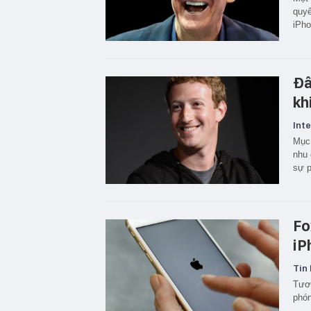
quyế
iPho
Đâ
kh
Inte
Mục 
nhu 
sự p
Fo
iP
Tin 
Tươn
phón