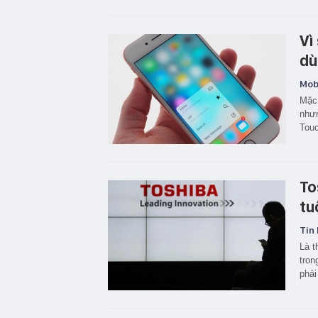
Vì
dù
Mobi
Mặc 
nhưn
Touc
To
tu
Tin 
Là t
tron
phải