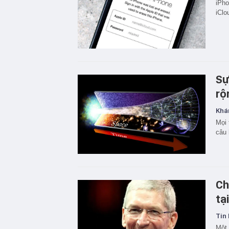
iPho
iClo
Sự
rộ
Khá
Mọi 
câu 
Ch
tạ
Tin 
Một 