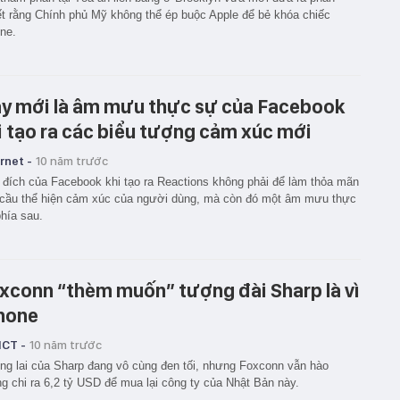
t rằng Chính phủ Mỹ không thể ép buộc Apple để bẻ khóa chiếc
ne.
y mới là âm mưu thực sự của Facebook
i tạo ra các biểu tượng cảm xúc mới
rnet -
10 năm trước
đích của Facebook khi tạo ra Reactions không phải để làm thỏa mãn
cầu thể hiện cảm xúc của người dùng, mà còn đó một âm mưu thực
hía sau.
xconn “thèm muốn” tượng đài Sharp là vì
hone
ICT -
10 năm trước
g lai của Sharp đang vô cùng đen tối, nhưng Foxconn vẫn hào
g chi ra 6,2 tỷ USD để mua lại công ty của Nhật Bản này.