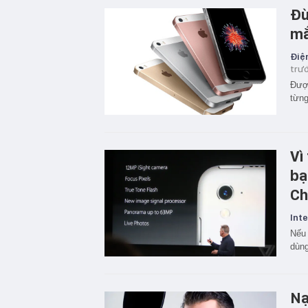
Đừ
mắ
Điện
trư
Được
từng
Vì
bạ
Ch
Inte
Nếu 
dùng
Nạ