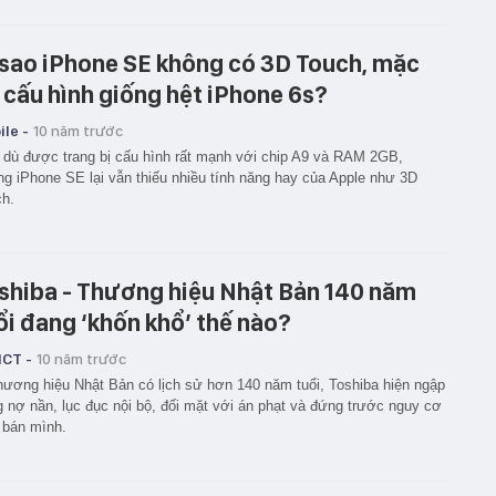
 sao iPhone SE không có 3D Touch, mặc
 cấu hình giống hệt iPhone 6s?
le -
10 năm trước
dù được trang bị cấu hình rất mạnh với chip A9 và RAM 2GB,
g iPhone SE lại vẫn thiếu nhiều tính năng hay của Apple như 3D
h.
shiba - Thương hiệu Nhật Bản 140 năm
ổi đang ‘khốn khổ’ thế nào?
ICT -
10 năm trước
hương hiệu Nhật Bản có lịch sử hơn 140 năm tuổi, Toshiba hiện ngập
g nợ nần, lục đục nội bộ, đối mặt với án phạt và đứng trước nguy cơ
 bán mình.