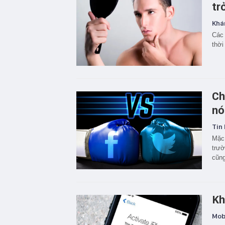
tr
Khá
Các 
thời
Ch
nó
Tin 
Mặc 
trườ
cũng
Kh
Mobi