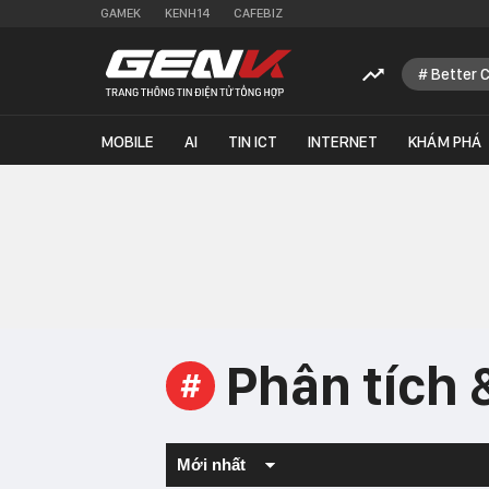
GAMEK
KENH14
CAFEBIZ
Better 
MOBILE
AI
TIN ICT
INTERNET
KHÁM PHÁ
Phân tích 
#
Mới nhất