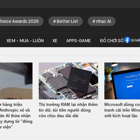
Choice Awards 2026
Better List
nhạc AI
XEM - MUA - LUÔN
XE
APPS-GAME
ĐỒ CHƠI SỐ
BÍ M
ừ hàng triệu
Thị trường RAM lại nhận thêm
Microsoft dùng co
Anthropic xé và
tin dữ, túi tiền người dùng
tranh cãi trên Wi
ude AI thừa nhận
còn chịu đau dài dài
siết kích hoạt lậu
y dựng từ "đống
ư viện"