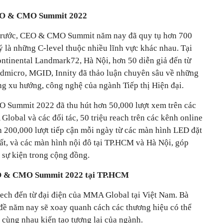
CEO & CMO Summit 2022
 trước, CEO & CMO Summit năm nay đã quy tụ hơn 700
 là những C-level thuộc nhiều lĩnh vực khác nhau. Tại
tinental Landmark72, Hà Nội, hơn 50 diễn giả đến từ
Admicro, MGID, Innity đã thảo luận chuyên sâu về những
ng xu hướng, công nghệ của ngành Tiếp thị Hiện đại.
 Summit 2022 đã thu hút hơn 50,000 lượt xem trên các
obal và các đối tác, 50 triệu reach trên các kênh online
ơn 200,000 lượt tiếp cận mỗi ngày từ các màn hình LED đặt
ất, và các màn hình nội đô tại TP.HCM và Hà Nội, góp
 sự kiện trong cộng đồng.
EO & CMO Summit 2022 tại TP.HCM
ech đến từ đại điện của MMA Global tại Việt Nam. Bà
ề năm nay sẽ xoay quanh cách các thương hiệu có thể
cùng nhau kiến tạo tương lai của ngành.