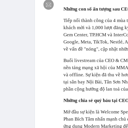
Những con số ấn tượng sau 
Tiếp nối thành công của 4 mùa
khách mời và 1,000 lượt đăng ký
Gem Center, TP.HCM và InterCon
Google, Meta, TikTok, Nestlé, 
về vấn đề "nóng", cập nhật nhữ
Buổi livestream của CEO & CMO
nền tảng mạng xã hội của MMA Gl
và offline. Sự kiện đã thu về h
tại sân bay Nội Bài, Tân Sơn Nh
phần cộng hưởng độ lan toả của
Những chia sẻ quý báu tại C
Mở đầu sự kiện là Welcome Spe
Phan Bích Tâm nhấn mạnh chủ đ
ứng dụng Modern Marketing để 