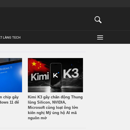
ẬT LÀNG TECH
n chip gây
Kimi K3 gây chấn động Thung
ndows 11 để
lũng Silicon, NVIDIA,
Microsoft cùng loạt ông lớn
kiến nghị Mỹ ủng hộ AI mã
nguồn mở