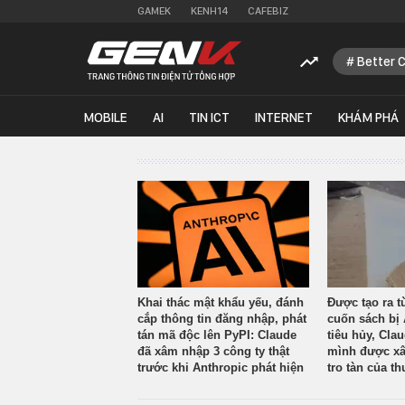
GAMEK
KENH14
CAFEBIZ
Better 
MOBILE
AI
TIN ICT
INTERNET
KHÁM PHÁ
Khai thác mật khẩu yếu, đánh
Được tạo ra t
cắp thông tin đăng nhập, phát
cuốn sách bị 
tán mã độc lên PyPI: Claude
tiêu hủy, Cla
đã xâm nhập 3 công ty thật
mình được xâ
trước khi Anthropic phát hiện
tro tàn của th