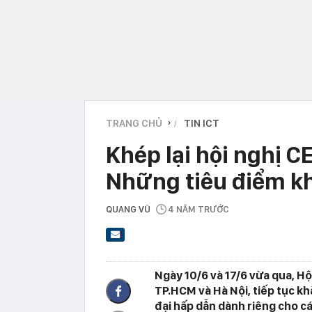
TRANG CHỦ
TIN ICT
›
Khép lại hội nghị 
Những tiêu điểm k
QUANG VŨ
4 NĂM TRƯỚC
Ngày 10/6 và 17/6 vừa qua, H
TP.HCM và Hà Nội, tiếp tục kh
đại hấp dẫn dành riêng cho c