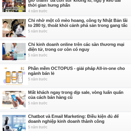
giờ thành ‘ba con sói’ khổng lồ, ngụ ý kéo dài
thời gian hưng phấn
4 năm trước
Chỉ nhờ một cô mèo hoang, công ty Nhật Bản lãi
to 280 tỷ, thoát khỏi cảnh phá sản trong gang tấc
5 năm trước
Chỉ kinh doanh online trên các sàn thương mại
điện tử, trong cơ còn có nguy
5 năm trước
Phần mềm OCTOPUS - giải pháp All-in-one cho
ngành bán lẻ
5 năm trước
Mất khách ngay trong dịp sale, vòng luẩn quẩn
của cách bán hàng cũ
5 năm trước
Chatbot và Email Marketing: Điều kiện đủ để
doanh nghiệp kinh doanh thành công
5 năm trước