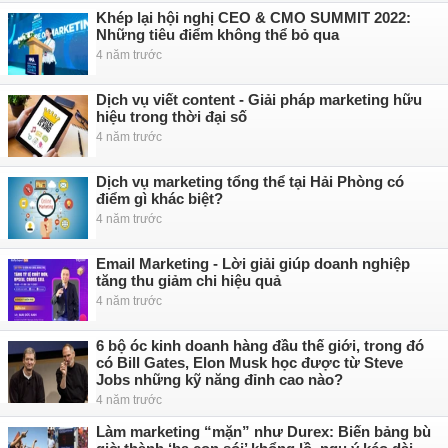
Khép lại hội nghị CEO & CMO SUMMIT 2022:
Những tiêu điểm không thể bỏ qua
4 năm trước
Dịch vụ viết content - Giải pháp marketing hữu
hiệu trong thời đại số
4 năm trước
Dịch vụ marketing tổng thể tại Hải Phòng có
điểm gì khác biệt?
4 năm trước
Email Marketing - Lời giải giúp doanh nghiệp
tăng thu giảm chi hiệu quả
4 năm trước
6 bộ óc kinh doanh hàng đầu thế giới, trong đó
có Bill Gates, Elon Musk học được từ Steve
Jobs những kỹ năng đỉnh cao nào?
4 năm trước
Làm marketing “mặn” như Durex: Biến bảng bù