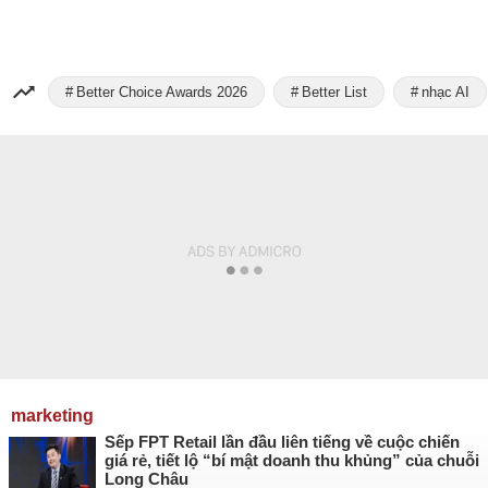
Better Choice Awards 2026
Better List
nhạc AI
marketing
Sếp FPT Retail lần đầu liên tiếng về cuộc chiến
giá rẻ, tiết lộ “bí mật doanh thu khủng” của chuỗi
Long Châu