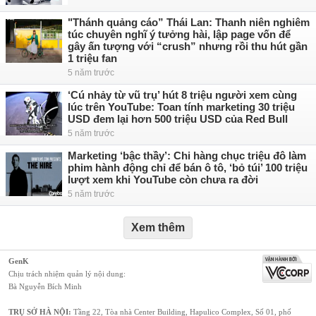
"Thánh quảng cáo” Thái Lan: Thanh niên nghiêm
túc chuyên nghĩ ý tưởng hài, lập page vốn để
gây ấn tượng với “crush” nhưng rồi thu hút gần
1 triệu fan
5 năm trước
‘Cú nhảy từ vũ trụ’ hút 8 triệu người xem cùng
lúc trên YouTube: Toan tính marketing 30 triệu
USD đem lại hơn 500 triệu USD của Red Bull
5 năm trước
Marketing ‘bậc thầy’: Chi hàng chục triệu đô làm
phim hành động chỉ để bán ô tô, ‘bỏ túi’ 100 triệu
lượt xem khi YouTube còn chưa ra đời
5 năm trước
Xem thêm
GenK
Chịu trách nhiệm quản lý nội dung:
Bà Nguyễn Bích Minh
TRỤ SỞ HÀ NỘI:
Tầng 22, Tòa nhà Center Building, Hapulico Complex, Số 01, phố