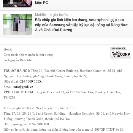
kiện PC
Mobile - 4 giờ trước
Bất chấp giá linh kiện leo thang, smartphone gập cao
cấp của Samsung vẫn lập kỷ lục đặt hàng tại Đông Nam
Á và Châu Đại Dương
GenK
Chịu trách nhiệm quản lý nội dung:
Bà Nguyễn Bích Minh
TRỤ SỞ HÀ NỘI:
Tầng 22, Tòa nhà Center Building, Hapulico Complex, Số 01, phố
Nguyễn Huy Tưởng, phường Thanh Xuân, thành phố Hà Nội
Điện thoại:
024 7309 5555
.
Email:
info@genk.vn
VPĐD TẠI TP.HCM:
Tầng 4, Tòa nhà 123, số 127 Võ Văn Tần, Phường Xuân Hòa,
TPHCM
© Copyright 2010 - 2026 - Công ty Cổ phần VCCorp
Tầng 17, 19, 20, 21 Toà nhà Center Building - Hapulico Complex, Số 01, phố Nguyễn Huy
Tưởng, phường Thanh Xuân, thành phố Hà Nội
Hỗ trợ quảng cáo:
02473007108
Giấy phép thiết lập trang thông tin điện tử tổng hợp trên mạng số 460/GP-TTĐT do Sở