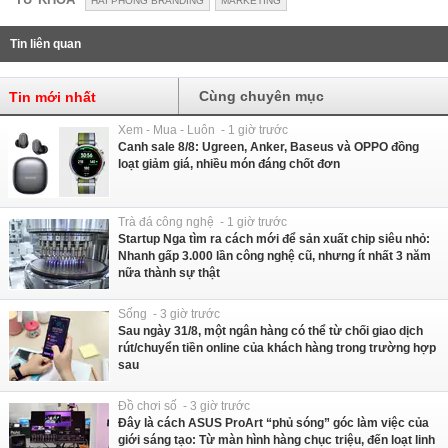
HẢI PHÒNG BRANDING
MARKETING
Tin liên quan
Cùng chuyên mục
Tin mới nhất
Xem - Mua - Luôn - 1 giờ trước
Canh sale 8/8: Ugreen, Anker, Baseus và OPPO đồng
loạt giảm giá, nhiều món đáng chốt đơn
Trà đá công nghệ - 1 giờ trước
Startup Nga tìm ra cách mới để sản xuất chip siêu nhỏ:
Nhanh gấp 3.000 lần công nghệ cũ, nhưng ít nhất 3 năm
nữa thành sự thật
Sống - 3 giờ trước
Sau ngày 31/8, một ngân hàng có thể từ chối giao dịch
rút/chuyển tiền online của khách hàng trong trường hợp
sau
Đồ chơi số - 3 giờ trước
Đây là cách ASUS ProArt “phủ sóng” góc làm việc của
giới sáng tạo: Từ màn hình hàng chục triệu, đến loạt linh