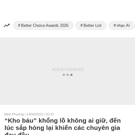
Better Choice Awards 2026
Better List
nhạc AI
Minh Phương
|
14/06/2023 | 20:33
“Kho báu” khổng lồ không ai giữ, đến
lúc sắp hỏng lại khiến các chuyên gia
đau đầu