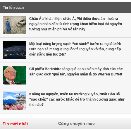
Tin liên quan
Châu Âu 'khát' điện, châu Á, Phi thiếu thức ăn - hoá ra
nguyên nhân đến từ tình trạng khan hiếm loại tài nguyên
tưởng như miễn phí và vô tận này
Một loại năng lượng sạch “xé sách” bước ra ngoài đời:
Hứa hẹn sẽ mang lại nguồn tài nguyên vô tận, cung cấp
điện năng liên tục 24/7
Cổ phiếu Berkshire tăng quá cao khiến máy tính của các
sàn giao dịch 'quá tải', nguyên nhân là do Warren Buffett
Không tài nguyên, thiên tai thường xuyên, Nhật Bản đã
"sao chép" các nước khác để trở thành cường quốc như
thế nào?
Cùng chuyên mục
Tin mới nhất