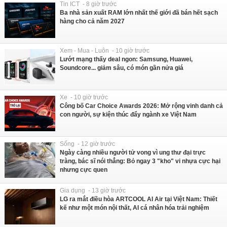
Tin ICT - 8 giờ trước
Ba nhà sản xuất RAM lớn nhất thế giới đã bán hết sạch
hàng cho cả năm 2027
Xem - Mua - Luôn - 10 giờ trước
Lướt mạng thấy deal ngon: Samsung, Huawei,
Soundcore... giảm sâu, có món gần nửa giá
Xe - 10 giờ trước
Công bố Car Choice Awards 2026: Mở rộng vinh danh cả
con người, sự kiện thúc đẩy ngành xe Việt Nam
Sống - 12 giờ trước
Ngày càng nhiều người tử vong vì ung thư đại trực
tràng, bác sĩ nói thẳng: Bỏ ngay 3 "kho" vi nhựa cực hại
nhưng cực quen
Gia dụng - 13 giờ trước
LG ra mắt điều hòa ARTCOOL AI Air tại Việt Nam: Thiết
kế như một món nội thất, AI cá nhân hóa trải nghiệm