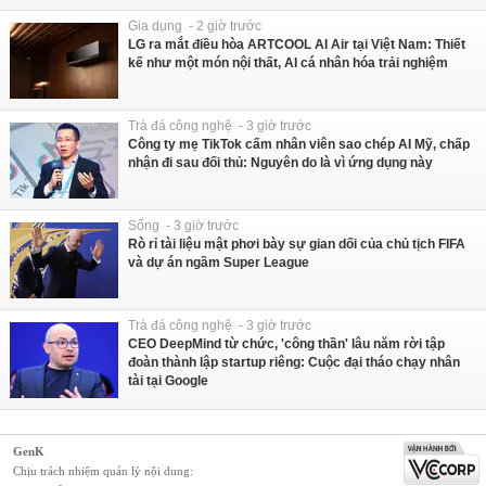
Gia dụng - 2 giờ trước
LG ra mắt điều hòa ARTCOOL AI Air tại Việt Nam: Thiết
kế như một món nội thất, AI cá nhân hóa trải nghiệm
Trà đá công nghệ - 3 giờ trước
Công ty mẹ TikTok cấm nhân viên sao chép AI Mỹ, chấp
nhận đi sau đối thủ: Nguyên do là vì ứng dụng này
Sống - 3 giờ trước
Rò rỉ tài liệu mật phơi bày sự gian dối của chủ tịch FIFA
và dự án ngầm Super League
Trà đá công nghệ - 3 giờ trước
CEO DeepMind từ chức, 'công thần' lâu năm rời tập
đoàn thành lập startup riêng: Cuộc đại tháo chạy nhân
tài tại Google
GenK
Chịu trách nhiệm quản lý nội dung: