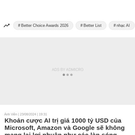
Better Choice Awards 2026
Better List
nhạc AI
Ánh Viên
|
23/08/2024 | 19:31
Khoản cược AI trị giá 1000 tỷ USD của
Microsoft, Amazon và Google sẽ không
mang lại lợi nhuận như các làn sóng