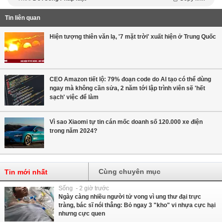
Tin liên quan
Hiện tượng thiên văn lạ, '7 mặt trời' xuất hiện ở Trung Quốc
CEO Amazon tiết lộ: 79% đoạn code do AI tạo có thể dùng
ngay mà không cần sửa, 2 năm tới lập trình viên sẽ 'hết
sạch' việc để làm
Vì sao Xiaomi tự tin cán mốc doanh số 120.000 xe điện
trong năm 2024?
Cùng chuyên mục
Tin mới nhất
Sống - 2 giờ trước
Ngày càng nhiều người tử vong vì ung thư đại trực
tràng, bác sĩ nói thẳng: Bỏ ngay 3 "kho" vi nhựa cực hại
nhưng cực quen