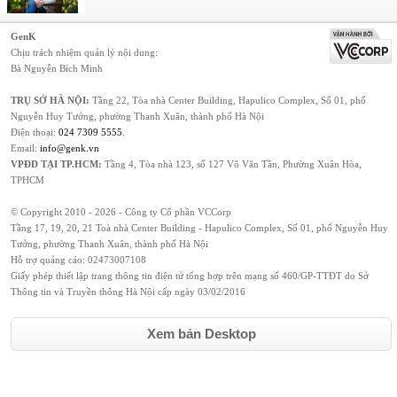
GenK
Chịu trách nhiệm quản lý nội dung:
Bà Nguyễn Bích Minh
TRỤ SỞ HÀ NỘI:
Tầng 22, Tòa nhà Center Building, Hapulico Complex, Số 01, phố
Nguyễn Huy Tưởng, phường Thanh Xuân, thành phố Hà Nội
Điện thoại:
024 7309 5555
.
Email:
info@genk.vn
VPĐD TẠI TP.HCM:
Tầng 4, Tòa nhà 123, số 127 Võ Văn Tần, Phường Xuân Hòa,
TPHCM
© Copyright 2010 - 2026 - Công ty Cổ phần VCCorp
Tầng 17, 19, 20, 21 Toà nhà Center Building - Hapulico Complex, Số 01, phố Nguyễn Huy
Tưởng, phường Thanh Xuân, thành phố Hà Nội
Hỗ trợ quảng cáo:
02473007108
Giấy phép thiết lập trang thông tin điện tử tổng hợp trên mạng số 460/GP-TTĐT do Sở
Thông tin và Truyền thông Hà Nội cấp ngày 03/02/2016
Xem bản Desktop