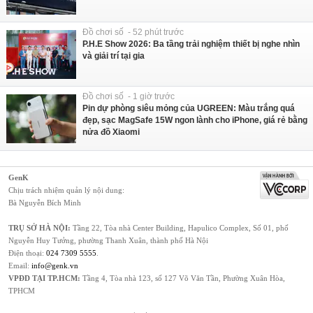
Đồ chơi số - 52 phút trước
P.H.E Show 2026: Ba tầng trải nghiệm thiết bị nghe nhìn
và giải trí tại gia
Đồ chơi số - 1 giờ trước
Pin dự phòng siêu mỏng của UGREEN: Màu trắng quá
đẹp, sạc MagSafe 15W ngon lành cho iPhone, giá rẻ bằng
nửa đồ Xiaomi
GenK
Chịu trách nhiệm quản lý nội dung:
Bà Nguyễn Bích Minh
TRỤ SỞ HÀ NỘI:
Tầng 22, Tòa nhà Center Building, Hapulico Complex, Số 01, phố
Nguyễn Huy Tưởng, phường Thanh Xuân, thành phố Hà Nội
Điện thoại:
024 7309 5555
.
Email:
info@genk.vn
VPĐD TẠI TP.HCM:
Tầng 4, Tòa nhà 123, số 127 Võ Văn Tần, Phường Xuân Hòa,
TPHCM