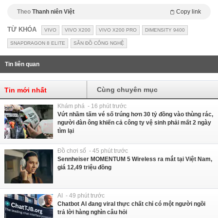
Theo
Thanh niên Việt
Copy link
TỪ KHÓA
VIVO
VIVO X200
VIVO X200 PRO
DIMENSITY 9400
SNAPDRAGON 8 ELITE
SĂN ĐỒ CÔNG NGHỆ
Tin liên quan
Cùng chuyên mục
Tin mới nhất
Khám phá - 16 phút trước
Vứt nhầm tấm vé số trúng hơn 30 tỷ đồng vào thùng rác,
người đàn ông khiến cả công ty vệ sinh phải mất 2 ngày
tìm lại
Đồ chơi số - 45 phút trước
Sennheiser MOMENTUM 5 Wireless ra mắt tại Việt Nam,
giá 12,49 triệu đồng
AI - 49 phút trước
Chatbot AI đang viral thực chất chỉ có một người ngồi
trả lời hàng nghìn câu hỏi