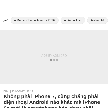
Better Choice Awards 2026
Better List
nhạc AI
Billvn
|
23/03/2017 | 11:17
Không phải iPhone 7, cũng chẳng phải
điện thoại Android nào khác mà iPhone
6s mới là smartphone bán chạy nhất