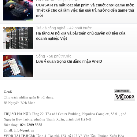
Đồ chơi số - 35 phút trước
CORSAIR ra mắt loạt bàn phím và chuột chơi game mới:
Thiết kế cho cả làm việc lẫn giải trí, hướng đến game thủ
mới
Trà đá công nghệ - 42 phút trước
Hạ tầng AI nội địa và bài toán chủ quyền dữ liệu của
doanh nghiệp Việt
Sống - 58 phút trước
Lưu ý quan trọng khi đăng nhập VneID
GenK
Chịu trách nhiệm quản lý nội dung:
Bà Nguyễn Bích Minh
TRỤ SỞ HÀ NỘI:
Tầng 22, Tòa nhà Center Building, Hapulico Complex, Số 01, phố
Nguyễn Huy Tưởng, phường Thanh Xuân, thành phố Hà Nội
Điện thoại:
024 7309 5555
.
Email:
info@genk.vn
VPĐD TẠI TP.HCM:
Tầng 4, Tòa nhà 123, số 127 Võ Văn Tần, Phường Xuân Hòa,