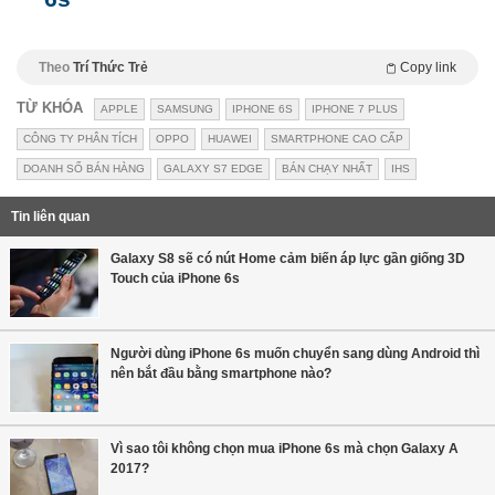
Theo
Trí Thức Trẻ
Copy link
TỪ KHÓA
APPLE
SAMSUNG
IPHONE 6S
IPHONE 7 PLUS
CÔNG TY PHÂN TÍCH
OPPO
HUAWEI
SMARTPHONE CAO CẤP
DOANH SỐ BÁN HÀNG
GALAXY S7 EDGE
BÁN CHẠY NHẤT
IHS
Tin liên quan
Galaxy S8 sẽ có nút Home cảm biến áp lực gần giống 3D
Touch của iPhone 6s
Người dùng iPhone 6s muốn chuyển sang dùng Android thì
nên bắt đầu bằng smartphone nào?
Vì sao tôi không chọn mua iPhone 6s mà chọn Galaxy A
2017?