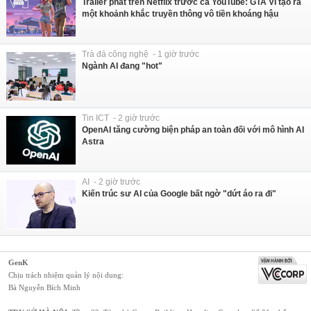
Trailer phát trên Netflix trước cả YouTube: GTA VI tạo ra
một khoảnh khắc truyền thông vô tiền khoáng hậu
Trà đá công nghệ - 1 giờ trước
Ngành AI đang "hot"
Tin ICT - 2 giờ trước
OpenAI tăng cường biện pháp an toàn đối với mô hình AI
Astra
AI - 2 giờ trước
Kiến trúc sư AI của Google bất ngờ "dứt áo ra đi"
GenK
Chịu trách nhiệm quản lý nội dung:
Bà Nguyễn Bích Minh