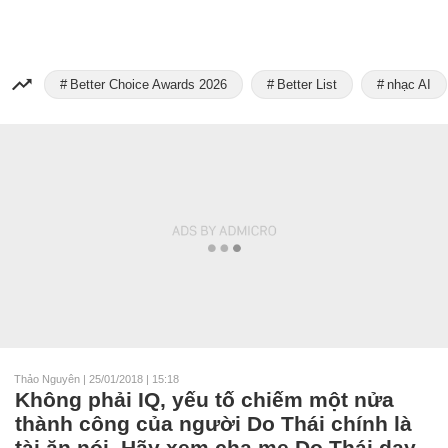
Better Choice Awards 2026
Better List
nhạc AI
Thảo Nguyên
|
25/01/2018 | 15:18
Không phải IQ, yếu tố chiếm một nửa
thành công của người Do Thái chính là
tài ăn nói. Hãy xem cha mẹ Do Thái dạy