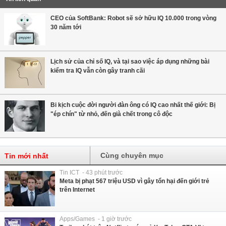
CEO của SoftBank: Robot sẽ sở hữu IQ 10.000 trong vòng
30 năm tới
Lịch sử của chỉ số IQ, và tại sao việc áp dụng những bài
kiểm tra IQ vẫn còn gây tranh cãi
Bi kịch cuộc đời người đàn ông có IQ cao nhất thế giới: Bị
"ép chín" từ nhỏ, đến già chết trong cô độc
Cùng chuyên mục
Tin mới nhất
Tin ICT - 43 phút trước
Meta bị phạt 567 triệu USD vì gây tổn hại đến giới trẻ
trên Internet
Apps/Games - 1 giờ trước