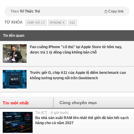
Theo
Trí Thức Trẻ
Copy link
TỪ KHÓA
CHIP XỬ LÝ
IPHONE X
A11
Tin liên quan
Fan cuồng iPhone "cố thủ" tại Apple Store từ hôm nay,
được trả 1 tỷ đồng cũng không bán chỗ
Trước giờ G, chip A11 của Apple lộ điểm benchmark cao
không tưởng tượng nổi trên Geekbench
Cùng chuyên mục
Tin mới nhất
Tin ICT - 6 giờ trước
Ba nhà sản xuất RAM lớn nhất thế giới đã bán hết sạch
hàng cho cả năm 2027