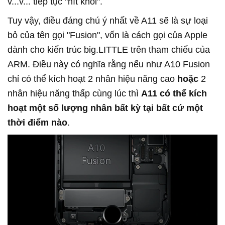
v...v... tiếp tục "hít khói".
Tuy vậy, điều đáng chú ý nhất về A11 sẽ là sự loại
bỏ của tên gọi "Fusion", vốn là cách gọi của Apple
dành cho kiến trúc big.LITTLE trên tham chiếu của
ARM. Điều này có nghĩa rằng nếu như A10 Fusion
chỉ có thể kích hoạt 2 nhân hiệu năng cao
hoặc
2
nhân hiệu năng thấp cùng lúc thì
A11 có thể
kích
hoạt một số lượng nhân bất kỳ tại bất cứ một
thời điểm nào
.