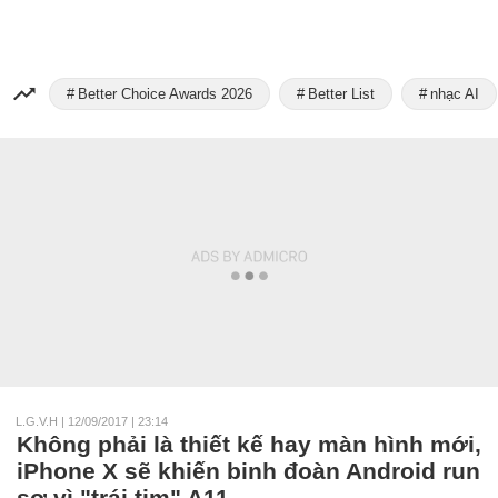
Better Choice Awards 2026
Better List
nhạc AI
L.G.V.H
|
12/09/2017 | 23:14
Không phải là thiết kế hay màn hình mới,
iPhone X sẽ khiến binh đoàn Android run
sợ vì "trái tim" A11