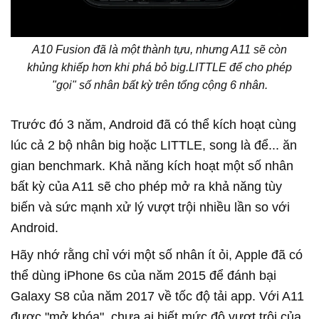
A10 Fusion đã là một thành tựu, nhưng A11 sẽ còn
khủng khiếp hơn khi phá bỏ big.LITTLE để cho phép
"gọi" số nhân bất kỳ trên tổng cộng 6 nhân.
Trước đó 3 năm, Android đã có thể kích hoạt cùng
lúc cả 2 bộ nhân big hoặc LITTLE, song là để... ăn
gian benchmark. Khả năng kích hoạt một số nhân
bất kỳ của A11 sẽ cho phép mở ra khả năng tùy
biến và sức mạnh xử lý vượt trội nhiều lần so với
Android.
Hãy nhớ rằng chỉ với một số nhân ít ỏi, Apple đã có
thể dùng iPhone 6s của năm 2015 để đánh bại
Galaxy S8 của năm 2017 về tốc độ tải app. Với A11
được "mở khóa", chưa ai biết mức độ vượt trội của