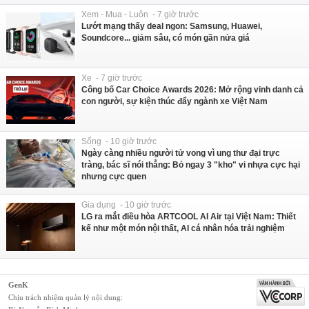
Xem - Mua - Luôn - 7 giờ trước
Lướt mạng thấy deal ngon: Samsung, Huawei,
Soundcore... giảm sâu, có món gần nửa giá
Xe - 7 giờ trước
Công bố Car Choice Awards 2026: Mở rộng vinh danh cả
con người, sự kiện thúc đẩy ngành xe Việt Nam
Sống - 10 giờ trước
Ngày càng nhiều người tử vong vì ung thư đại trực
tràng, bác sĩ nói thẳng: Bỏ ngay 3 "kho" vi nhựa cực hại
nhưng cực quen
Gia dụng - 10 giờ trước
LG ra mắt điều hòa ARTCOOL AI Air tại Việt Nam: Thiết
kế như một món nội thất, AI cá nhân hóa trải nghiệm
GenK
Chịu trách nhiệm quản lý nội dung: