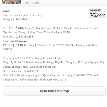
1 năm trước
GenK
Chịu trách nhiệm quản lý nội dung:
Bà Nguyễn Bích Minh
TRỤ SỞ HÀ NỘI:
Tầng 22, Tòa nhà Center Building, Hapulico Complex, Số 01, phố
Nguyễn Huy Tưởng, phường Thanh Xuân, thành phố Hà Nội
Điện thoại:
024 7309 5555
.
Email:
info@genk.vn
VPĐD TẠI TP.HCM:
Tầng 4, Tòa nhà 123, số 127 Võ Văn Tần, Phường Xuân Hòa,
TPHCM
© Copyright 2010 - 2026 - Công ty Cổ phần VCCorp
Tầng 17, 19, 20, 21 Toà nhà Center Building - Hapulico Complex, Số 01, phố Nguyễn Huy
Tưởng, phường Thanh Xuân, thành phố Hà Nội
Hỗ trợ quảng cáo:
02473007108
Giấy phép thiết lập trang thông tin điện tử tổng hợp trên mạng số 460/GP-TTĐT do Sở
Thông tin và Truyền thông Hà Nội cấp ngày 03/02/2016
Xem bản Desktop