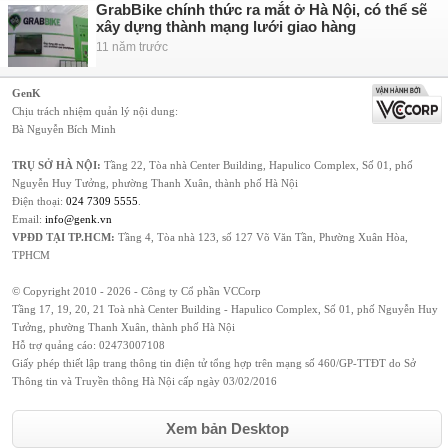
GrabBike chính thức ra mắt ở Hà Nội, có thể sẽ
xây dựng thành mạng lưới giao hàng
11 năm trước
GenK
Chịu trách nhiệm quản lý nội dung:
Bà Nguyễn Bích Minh
TRỤ SỞ HÀ NỘI:
Tầng 22, Tòa nhà Center Building, Hapulico Complex, Số 01, phố
Nguyễn Huy Tưởng, phường Thanh Xuân, thành phố Hà Nội
Điện thoại:
024 7309 5555
.
Email:
info@genk.vn
VPĐD TẠI TP.HCM:
Tầng 4, Tòa nhà 123, số 127 Võ Văn Tần, Phường Xuân Hòa,
TPHCM
© Copyright 2010 - 2026 - Công ty Cổ phần VCCorp
Tầng 17, 19, 20, 21 Toà nhà Center Building - Hapulico Complex, Số 01, phố Nguyễn Huy
Tưởng, phường Thanh Xuân, thành phố Hà Nội
Hỗ trợ quảng cáo:
02473007108
Giấy phép thiết lập trang thông tin điện tử tổng hợp trên mạng số 460/GP-TTĐT do Sở
Thông tin và Truyền thông Hà Nội cấp ngày 03/02/2016
Xem bản Desktop