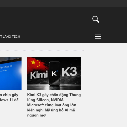
ẬT LÀNG TECH
n chip gây
Kimi K3 gây chấn động Thung
ndows 11 để
lũng Silicon, NVIDIA,
Microsoft cùng loạt ông lớn
kiến nghị Mỹ ủng hộ AI mã
nguồn mở