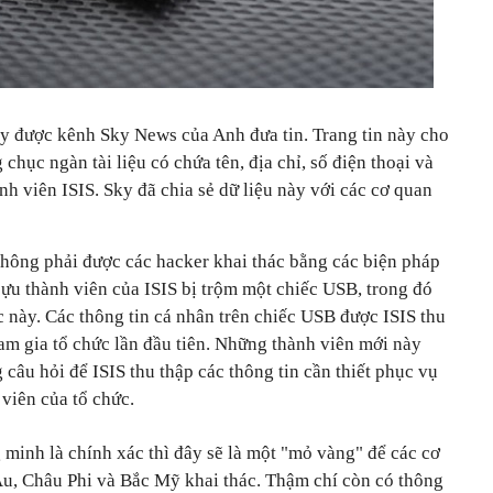
ây được kênh Sky News của Anh đưa tin. Trang tin này cho
chục ngàn tài liệu có chứa tên, địa chỉ, số điện thoại và
h viên ISIS. Sky đã chia sẻ dữ liệu này với các cơ quan
không phải được các hacker khai thác bằng các biện pháp
cựu thành viên của ISIS bị trộm một chiếc USB, trong đó
c này. Các thông tin cá nhân trên chiếc USB được ISIS thu
ham gia tổ chức lần đầu tiên. Những thành viên mới này
câu hỏi để ISIS thu thập các thông tin cần thiết phục vụ
viên của tổ chức.
minh là chính xác thì đây sẽ là một "mỏ vàng" để các cơ
u, Châu Phi và Bắc Mỹ khai thác. Thậm chí còn có thông