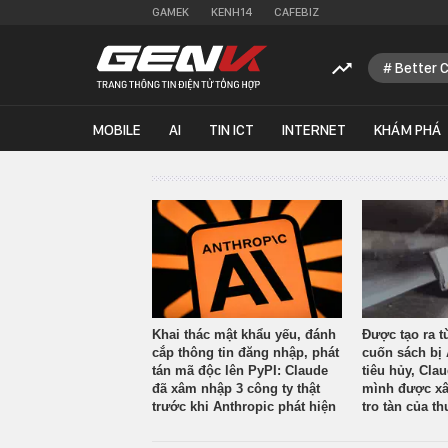
GAMEK
KENH14
CAFEBIZ
Better 
MOBILE
AI
TIN ICT
INTERNET
KHÁM PHÁ
Khai thác mật khẩu yếu, đánh
Được tạo ra t
cắp thông tin đăng nhập, phát
cuốn sách bị 
tán mã độc lên PyPI: Claude
tiêu hủy, Cla
đã xâm nhập 3 công ty thật
mình được xâ
trước khi Anthropic phát hiện
tro tàn của th