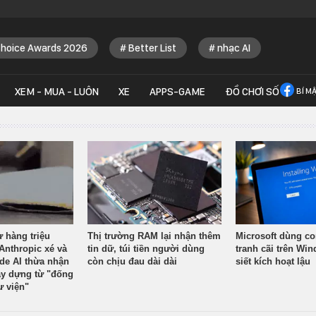
Choice Awards 2026
Better List
nhạc AI
XEM - MUA - LUÔN
XE
APPS-GAME
ĐỒ CHƠI SỐ
BÍ M
ừ hàng triệu
Thị trường RAM lại nhận thêm
Microsoft dùng co
Anthropic xé và
tin dữ, túi tiền người dùng
tranh cãi trên Wi
ude AI thừa nhận
còn chịu đau dài dài
siết kích hoạt lậu
y dựng từ "đống
ư viện"