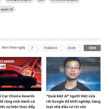
n quốc tế
Xem theo ngày
7
THÁNG 8
2026
XEM
ố Car Choice Awards
"Quái kiệt AI" người Việt vừa
ở rộng vinh danh cả
rời Google để khởi nghiệp, hàng
ời, sự kiện thúc đẩy
loạt nhà đầu tư rót vốn