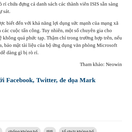
 rò rỉ chứa đựng cả danh sách các thành viên ISIS sẵn sàng
 sát.
ược biết đến với khả năng lợi dụng sức mạnh của mạng xã
n các cuộc tấn công. Tuy nhiên, một số chuyên gia cho
 không quá phức tạp. Thậm chí trong trường hợp trên, nếu
a, bảo mật tài liệu của bộ ứng dụng văn phòng Microsoft
dễ dàng gì bị rò rỉ.
Tham khảo: Neowin
với Facebook, Twitter, đe dọa Mark
chống khủng bố
ISIS
tổ chức khủng bố