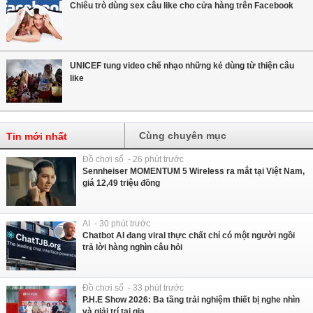
Chiêu trò dùng sex câu like cho cửa hàng trên Facebook
UNICEF tung video chế nhạo những kẻ dùng từ thiện câu
like
Cùng chuyên mục
Tin mới nhất
Đồ chơi số - 26 phút trước
Sennheiser MOMENTUM 5 Wireless ra mắt tại Việt Nam,
giá 12,49 triệu đồng
AI - 30 phút trước
Chatbot AI đang viral thực chất chỉ có một người ngồi
trả lời hàng nghìn câu hỏi
Đồ chơi số - 33 phút trước
P.H.E Show 2026: Ba tầng trải nghiệm thiết bị nghe nhìn
và giải trí tại gia