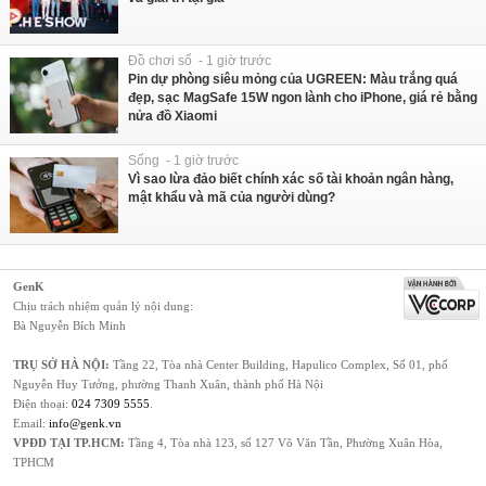
Đồ chơi số - 1 giờ trước
Pin dự phòng siêu mỏng của UGREEN: Màu trắng quá
đẹp, sạc MagSafe 15W ngon lành cho iPhone, giá rẻ bằng
nửa đồ Xiaomi
Sống - 1 giờ trước
Vì sao lừa đảo biết chính xác số tài khoản ngân hàng,
mật khẩu và mã của người dùng?
GenK
Chịu trách nhiệm quản lý nội dung:
Bà Nguyễn Bích Minh
TRỤ SỞ HÀ NỘI:
Tầng 22, Tòa nhà Center Building, Hapulico Complex, Số 01, phố
Nguyễn Huy Tưởng, phường Thanh Xuân, thành phố Hà Nội
Điện thoại:
024 7309 5555
.
Email:
info@genk.vn
VPĐD TẠI TP.HCM:
Tầng 4, Tòa nhà 123, số 127 Võ Văn Tần, Phường Xuân Hòa,
TPHCM