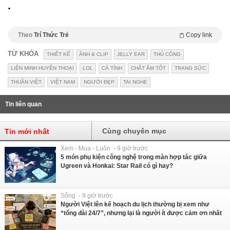
.
Theo
Trí Thức Trẻ
Copy link
TỪ KHÓA
THIẾT KẾ
ẢNH & CLIP
JELLY EAR
THỦ CÔNG
LIÊN MINH HUYỀN THOẠI
LOL
CÁ TÍNH
CHẤT ÂM TỐT
TRANG SỨC
THUẦN VIỆT
VIỆT NAM
NGƯỜI ĐẸP
TAI NGHE
Tin liên quan
Cùng chuyên mục
Tin mới nhất
Xem - Mua - Luôn - 9 giờ trước
5 món phụ kiện công nghệ trong màn hợp tác giữa
Ugreen và Honkai: Star Rail có gì hay?
Sống - 9 giờ trước
Người Việt lên kế hoạch du lịch thường bị xem như
“tổng đài 24/7”, nhưng lại là người ít được cảm ơn nhất