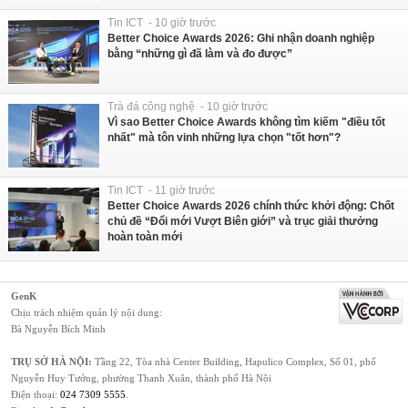
Tin ICT - 10 giờ trước
Better Choice Awards 2026: Ghi nhận doanh nghiệp
bằng “những gì đã làm và đo được”
Trà đá công nghệ - 10 giờ trước
Vì sao Better Choice Awards không tìm kiếm "điều tốt
nhất" mà tôn vinh những lựa chọn "tốt hơn"?
Tin ICT - 11 giờ trước
Better Choice Awards 2026 chính thức khởi động: Chốt
chủ đề “Đổi mới Vượt Biên giới” và trục giải thưởng
hoàn toàn mới
GenK
Chịu trách nhiệm quản lý nội dung:
Bà Nguyễn Bích Minh
TRỤ SỞ HÀ NỘI:
Tầng 22, Tòa nhà Center Building, Hapulico Complex, Số 01, phố
Nguyễn Huy Tưởng, phường Thanh Xuân, thành phố Hà Nội
Điện thoại:
024 7309 5555
.