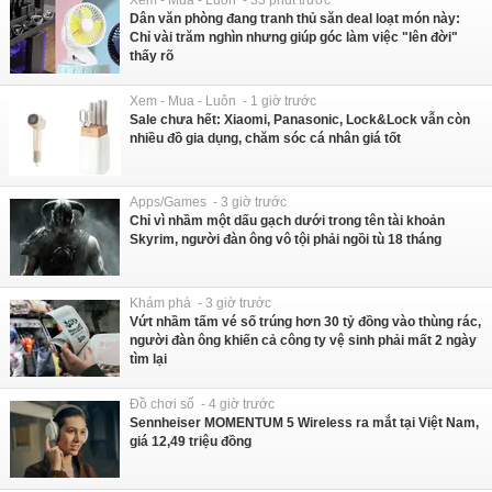
Dân văn phòng đang tranh thủ săn deal loạt món này:
Chỉ vài trăm nghìn nhưng giúp góc làm việc "lên đời"
thấy rõ
Xem - Mua - Luôn - 1 giờ trước
Sale chưa hết: Xiaomi, Panasonic, Lock&Lock vẫn còn
nhiều đồ gia dụng, chăm sóc cá nhân giá tốt
Apps/Games - 3 giờ trước
Chỉ vì nhầm một dấu gạch dưới trong tên tài khoản
Skyrim, người đàn ông vô tội phải ngồi tù 18 tháng
Khám phá - 3 giờ trước
Vứt nhầm tấm vé số trúng hơn 30 tỷ đồng vào thùng rác,
người đàn ông khiến cả công ty vệ sinh phải mất 2 ngày
tìm lại
Đồ chơi số - 4 giờ trước
Sennheiser MOMENTUM 5 Wireless ra mắt tại Việt Nam,
giá 12,49 triệu đồng