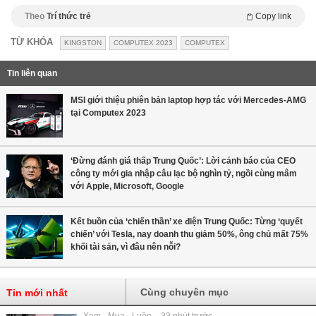
Theo
Trí thức trẻ
Copy link
TỪ KHÓA
KINGSTON
COMPUTEX 2023
COMPUTEX
Tin liên quan
MSI giới thiệu phiên bản laptop hợp tác với Mercedes-AMG
tại Computex 2023
‘Đừng đánh giá thấp Trung Quốc’: Lời cảnh báo của CEO
công ty mới gia nhập câu lạc bộ nghìn tỷ, ngồi cùng mâm
với Apple, Microsoft, Google
Kết buồn của ‘chiến thần’ xe điện Trung Quốc: Từng ‘quyết
chiến’ với Tesla, nay doanh thu giảm 50%, ông chủ mất 75%
khối tài sản, vì đâu nên nỗi?
Cùng chuyên mục
Tin mới nhất
Xem - Mua - Luôn - 33 phút trước