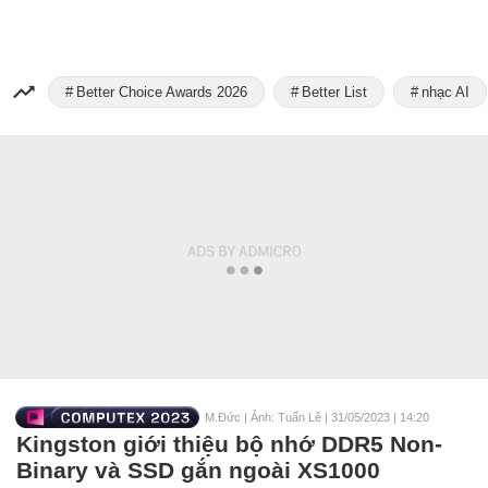
Better Choice Awards 2026
Better List
nhạc AI
M.Đức | Ảnh: Tuấn Lê
|
31/05/2023 | 14:20
Kingston giới thiệu bộ nhớ DDR5 Non-
Binary và SSD gắn ngoài XS1000