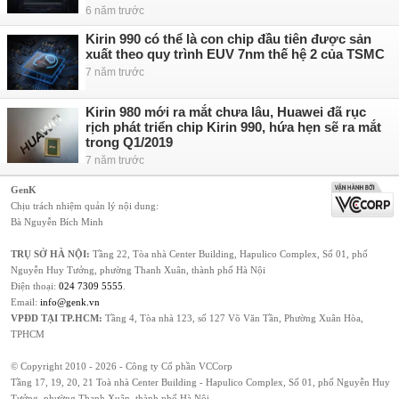
6 năm trước
Kirin 990 có thể là con chip đầu tiên được sản
xuất theo quy trình EUV 7nm thế hệ 2 của TSMC
7 năm trước
Kirin 980 mới ra mắt chưa lâu, Huawei đã rục
rịch phát triển chip Kirin 990, hứa hẹn sẽ ra mắt
trong Q1/2019
7 năm trước
GenK
Chịu trách nhiệm quản lý nội dung:
Bà Nguyễn Bích Minh
TRỤ SỞ HÀ NỘI:
Tầng 22, Tòa nhà Center Building, Hapulico Complex, Số 01, phố
Nguyễn Huy Tưởng, phường Thanh Xuân, thành phố Hà Nội
Điện thoại:
024 7309 5555
.
Email:
info@genk.vn
VPĐD TẠI TP.HCM:
Tầng 4, Tòa nhà 123, số 127 Võ Văn Tần, Phường Xuân Hòa,
TPHCM
© Copyright 2010 - 2026 - Công ty Cổ phần VCCorp
Tầng 17, 19, 20, 21 Toà nhà Center Building - Hapulico Complex, Số 01, phố Nguyễn Huy
Tưởng, phường Thanh Xuân, thành phố Hà Nội