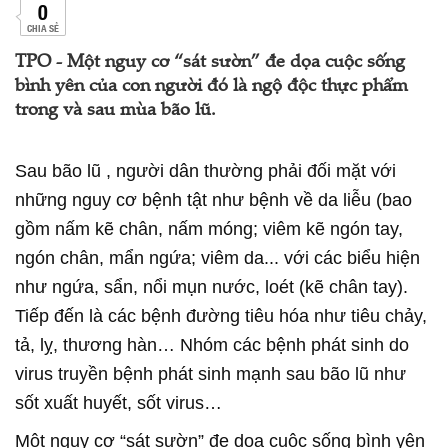
0
CHIA SẺ
TPO - Một nguy cơ “sát sườn” đe dọa cuộc sống
bình yên của con người đó là ngộ độc thực phẩm
trong và sau mùa bão lũ.
Sau bão lũ , người dân thường phải đối mặt với
những nguy cơ bệnh tật như bệnh về da liễu (bao
gồm nấm kẽ chân, nấm móng; viêm kẽ ngón tay,
ngón chân, mẩn ngứa; viêm da... với các biểu hiện
như ngứa, sẩn, nổi mụn nước, loét (kẽ chân tay).
Tiếp đến là các bệnh đường tiêu hóa như tiêu chảy,
tả, lỵ, thương hàn… Nhóm các bệnh phát sinh do
virus truyền bệnh phát sinh mạnh sau bão lũ như
sốt xuất huyết, sốt virus…
Một nguy cơ “sát sườn” đe dọa cuộc sống bình yên