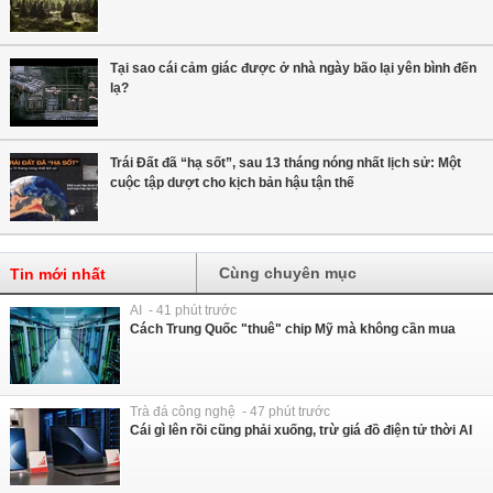
Tại sao cái cảm giác được ở nhà ngày bão lại yên bình đến
lạ?
Trái Đất đã “hạ sốt”, sau 13 tháng nóng nhất lịch sử: Một
cuộc tập dượt cho kịch bản hậu tận thế
Cùng chuyên mục
Tin mới nhất
AI - 41 phút trước
Cách Trung Quốc "thuê" chip Mỹ mà không cần mua
Trà đá công nghệ - 47 phút trước
Cái gì lên rồi cũng phải xuống, trừ giá đồ điện tử thời AI