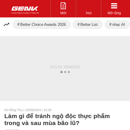
Mới
Hot
Mở rộng
Better Choice Awards 2026
Better List
nhạc AI
Võ Hồng Thu
|
10/09/2024 | 19:30
Làm gì để tránh ngộ độc thực phẩm
trong và sau mùa bão lũ?