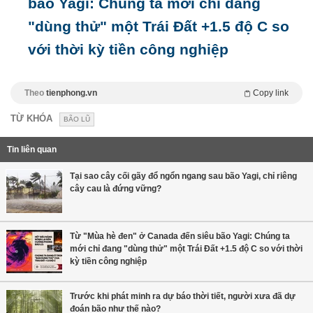
bão Yagi: Chúng ta mới chỉ đang
"dùng thử" một Trái Đất +1.5 độ C so
với thời kỳ tiền công nghiệp
Theo
tienphong.vn
Copy link
TỪ KHÓA
BÃO LŨ
Tin liên quan
Tại sao cây cối gãy đổ ngổn ngang sau bão Yagi, chỉ riêng
cây cau là đứng vững?
Từ "Mùa hè đen" ở Canada đến siêu bão Yagi: Chúng ta
mới chỉ đang "dùng thử" một Trái Đất +1.5 độ C so với thời
kỳ tiền công nghiệp
Trước khi phát minh ra dự báo thời tiết, người xưa đã dự
đoán bão như thế nào?