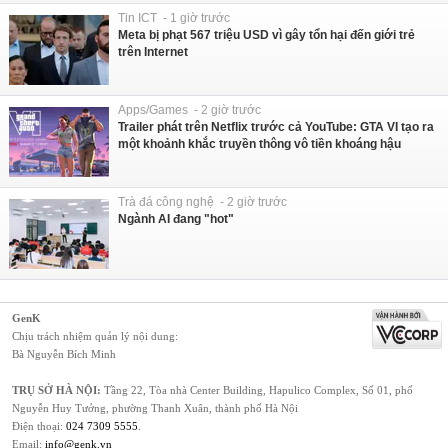
Tin ICT - 1 giờ trước
Meta bị phạt 567 triệu USD vì gây tổn hại đến giới trẻ
trên Internet
Apps/Games - 2 giờ trước
Trailer phát trên Netflix trước cả YouTube: GTA VI tạo ra
một khoảnh khắc truyền thông vô tiền khoáng hậu
Trà đá công nghệ - 2 giờ trước
Ngành AI đang "hot"
GenK
Chịu trách nhiệm quản lý nội dung:
Bà Nguyễn Bích Minh
TRỤ SỞ HÀ NỘI:
Tầng 22, Tòa nhà Center Building, Hapulico Complex, Số 01, phố
Nguyễn Huy Tưởng, phường Thanh Xuân, thành phố Hà Nội
Điện thoại:
024 7309 5555
.
Email:
info@genk.vn