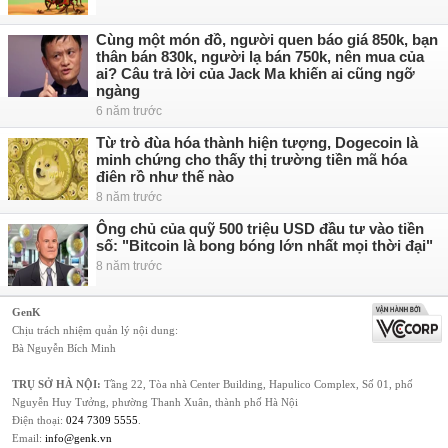
Cùng một món đồ, người quen báo giá 850k, bạn
thân bán 830k, người lạ bán 750k, nên mua của
ai? Câu trả lời của Jack Ma khiến ai cũng ngỡ
ngàng
6 năm trước
Từ trò đùa hóa thành hiện tượng, Dogecoin là
minh chứng cho thấy thị trường tiền mã hóa
điên rồ như thế nào
8 năm trước
Ông chủ của quỹ 500 triệu USD đầu tư vào tiền
số: "Bitcoin là bong bóng lớn nhất mọi thời đại"
8 năm trước
GenK
Chịu trách nhiệm quản lý nội dung:
Bà Nguyễn Bích Minh
TRỤ SỞ HÀ NỘI:
Tầng 22, Tòa nhà Center Building, Hapulico Complex, Số 01, phố
Nguyễn Huy Tưởng, phường Thanh Xuân, thành phố Hà Nội
Điện thoại:
024 7309 5555
.
Email:
info@genk.vn