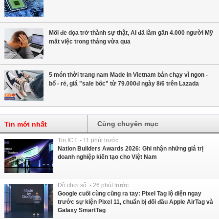
Mối đe dọa trở thành sự thật, AI đã làm gần 4.000 người Mỹ
mất việc trong tháng vừa qua
5 món thời trang nam Made in Vietnam bán chạy vì ngon -
bổ - rẻ, giá "sale bốc" từ 79.000đ ngày 8/6 trên Lazada
Cùng chuyên mục
Tin mới nhất
Tin ICT - 11 phút trước
Nation Builders Awards 2026: Ghi nhận những giá trị
doanh nghiệp kiến tạo cho Việt Nam
Đồ chơi số - 26 phút trước
Google cuối cùng cũng ra tay: Pixel Tag lộ diện ngay
trước sự kiện Pixel 11, chuẩn bị đối đầu Apple AirTag và
Galaxy SmartTag