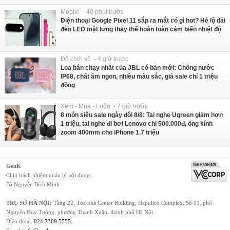
Mobile - 40 phút trước
Điện thoại Google Pixel 11 sắp ra mắt có gì hot? Hé lộ dải
đèn LED mặt lưng thay thế hoàn toàn cảm biến nhiệt độ
Đồ chơi số - 4 giờ trước
Loa bán chạy nhất của JBL có bản mới: Chống nước
IP68, chất âm ngon, nhiều màu sắc, giá sale chỉ 1 triệu
đồng
Xem - Mua - Luôn - 7 giờ trước
8 món siêu sale ngày đôi 8/8: Tai nghe Ugreen giảm hơn
1 triệu, tai nghe đi bơi Lenovo chỉ 500.000đ, ống kính
zoom 400mm cho iPhone 1.7 triệu
GenK
Chịu trách nhiệm quản lý nội dung:
Bà Nguyễn Bích Minh
TRỤ SỞ HÀ NỘI:
Tầng 22, Tòa nhà Center Building, Hapulico Complex, Số 01, phố
Nguyễn Huy Tưởng, phường Thanh Xuân, thành phố Hà Nội
Điện thoại:
024 7309 5555
.