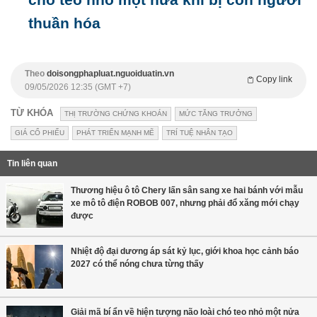
thuần hóa
Theo
doisongphapluat.nguoiduatin.vn
Copy link
09/05/2026 12:35 (GMT +7)
TỪ KHÓA
THỊ TRƯỜNG CHỨNG KHOÁN
MỨC TĂNG TRƯỞNG
GIÁ CỔ PHIẾU
PHÁT TRIỂN MẠNH MẼ
TRÍ TUỆ NHÂN TẠO
Tin liên quan
Thương hiệu ô tô Chery lấn sân sang xe hai bánh với mẫu
xe mô tô điện ROBOB 007, nhưng phải đổ xăng mới chạy
được
Nhiệt độ đại dương áp sát kỷ lục, giới khoa học cảnh báo
2027 có thể nóng chưa từng thấy
Giải mã bí ẩn về hiện tượng não loài chó teo nhỏ một nửa