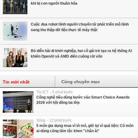
khi bị con người thuần hóa
Cuộc đua robot hình người chuyển từ phát triển mô hình
sang thu thập dữ liệu thực tế máy thật
Bỏ diễn hài đi khởi nghiệp, hai cô gái trẻ tạo ra hệ thống AI
khiến OpenAI và AMD điên cuồng rót vốn
Cùng chuyên mục
Tin mới nhất
Tin ICT - 5 phút trước
Công nghệ tiêu dùng bước vào Smart Choice Awards
2026 với hội đồng ba lớp
Sống - 12 phút trước
5 món gia dụng mua vì tò mò, giữ lại vì quá tiện: Có món
ai dùng cũng tấm tắc khen "chân ái"