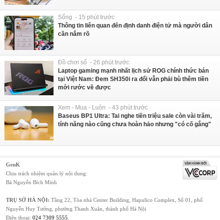
Sống - 15 phút trước
Thông tin liên quan đến định danh điện tử mà người dân
cần nắm rõ
Đồ chơi số - 26 phút trước
Laptop gaming mạnh nhất lịch sử ROG chính thức bán
tại Việt Nam: Đem SH350i ra đổi vẫn phải bù thêm tiền
mới rước về được
Xem - Mua - Luôn - 43 phút trước
Baseus BP1 Ultra: Tai nghe tiền triệu sale còn vài trăm,
tính năng nào cũng chưa hoàn hảo nhưng "có cố gắng"
GenK
Chịu trách nhiệm quản lý nội dung:
Bà Nguyễn Bích Minh
TRỤ SỞ HÀ NỘI:
Tầng 22, Tòa nhà Center Building, Hapulico Complex, Số 01, phố
Nguyễn Huy Tưởng, phường Thanh Xuân, thành phố Hà Nội
Điện thoại:
024 7309 5555
.