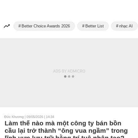
Better Choice Awards 2026
Better List
nhạc AI
Đức Khương
|
09/05/2026 | 14:34
Làm thế nào mà một công ty bán bồn
cầu lại trở thành “ông vua ngầm” trong
lĩnh vực lưu trữ bằng trí tuệ nhân tạo?