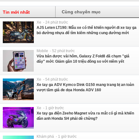
Cùng chuyên mục
Tin mới nhất
Xe - 24 phút trước
AJS Leten LT190: Mẫu xe có thể khiến người đi xe tay ga
bỏ đường nhựa để tìm kiếm những cung đường mới
Mobile - 52 phút trước
Vừa bán được vài hôm, Galaxy Z Fold8 đã chạm "giá
đáy" mới: Giảm gần 10 triệu đồng so với niêm yết
Xe - 54 phút trước
Xe tay ga ADV Kymco Dink G150 mang trang bị an toàn
vượt tầm giá đe dọa Honda ADV 160
Xe - 1 giờ trước
Xe tay ga điện Zeeho Magnet vừa ra mắt có gì mà khiến
đàn anh Honda SH phải dè chừng?
Khám phá - 1 giờ trước