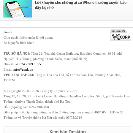
Lời khuyên cho những ai có iPhone thường xuyên báo
đầy bộ nhớ
GenK
Chịu trách nhiệm quản lý nội dung:
Bà Nguyễn Bích Minh
TRỤ SỞ HÀ NỘI:
Tầng 22, Tòa nhà Center Building, Hapulico Complex, Số 01, phố
Nguyễn Huy Tưởng, phường Thanh Xuân, thành phố Hà Nội
Điện thoại:
024 7309 5555
.
Email:
info@genk.vn
VPĐD TẠI TP.HCM:
Tầng 4, Tòa nhà 123, số 127 Võ Văn Tần, Phường Xuân Hòa,
TPHCM
© Copyright 2010 - 2026 - Công ty Cổ phần VCCorp
Tầng 17, 19, 20, 21 Toà nhà Center Building - Hapulico Complex, Số 01, phố Nguyễn Huy
Tưởng, phường Thanh Xuân, thành phố Hà Nội
Hỗ trợ quảng cáo:
02473007108
Giấy phép thiết lập trang thông tin điện tử tổng hợp trên mạng số 460/GP-TTĐT do Sở
Thông tin và Truyền thông Hà Nội cấp ngày 03/02/2016
Xem bản Desktop