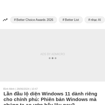
Better Choice Awards 2026
Better List
nhạc AI
Bình Minh
|
28/06/2024 | 10:47
Lần đầu lộ diện Windows 11 dành riêng
cho chính phủ: Phiên bản Windows mà
chúng ta ao ước bấy lâu nay?