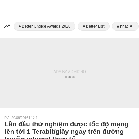
Better Choice Awards 2026
Better List
nhạc AI
PV
|
20/09/2016 | 12:11
Lần đầu thử nghiệm được tốc độ mạng
lên tới 1 Terabit/giây ngay trên đường
truyền internet thực tế