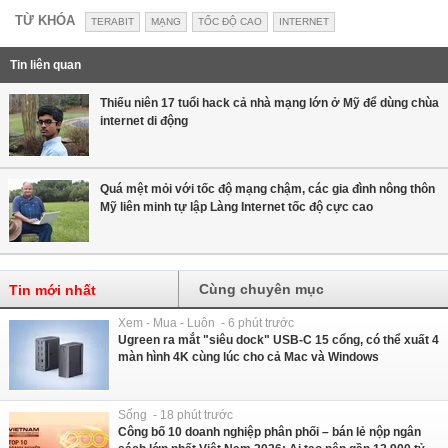
TỪ KHÓA
TERABIT
MẠNG
TỐC ĐỘ CAO
INTERNET
Tin liên quan
Thiếu niên 17 tuổi hack cả nhà mạng lớn ở Mỹ để dùng chùa
internet di động
Quá mệt mỏi với tốc độ mạng chậm, các gia đình nông thôn
Mỹ liên minh tự lập Làng Internet tốc độ cực cao
Cùng chuyên mục
Tin mới nhất
Xem - Mua - Luôn - 6 phút trước
Ugreen ra mắt "siêu dock" USB-C 15 cổng, có thể xuất 4
màn hình 4K cùng lúc cho cả Mac và Windows
Sống - 18 phút trước
Công bố 10 doanh nghiệp phân phối – bán lẻ nộp ngân