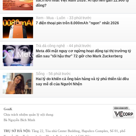
sách lớn nhất Việt Nam 2026: Ai tạo nên gần 12.900 tỷ
đồng?
Xem - Mua - Luôn - 33 phút trước
7 điện thoại pin trên 8.000mAh "ngon" nhất 2026
Trà đá công nghệ - 44 phút trước
Meta đối mặt nguy cơ ngừng hoạt động tại thị trường tỷ
dân sau "tối hậu thư" 72 giờ cho Mark Zuckerberg
Sống - 56 phút trước
Hai lý do khiến cả ông bán hàng và tỷ phú thiên tài đều
say mê dì của Người Nhện
GenK
Chịu trách nhiệm quản lý nội dung:
Bà Nguyễn Bích Minh
TRỤ SỞ HÀ NỘI:
Tầng 22, Tòa nhà Center Building, Hapulico Complex, Số 01, phố