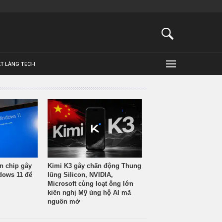
ẬT LÀNG TECH
n chip gây
Kimi K3 gây chấn động Thung
ndows 11 để
lũng Silicon, NVIDIA,
Microsoft cùng loạt ông lớn
kiến nghị Mỹ ủng hộ AI mã
nguồn mở