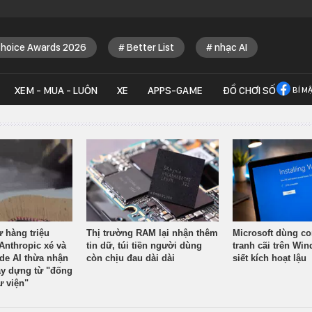
Choice Awards 2026
Better List
nhạc AI
XEM - MUA - LUÔN
XE
APPS-GAME
ĐỒ CHƠI SỐ
BÍ M
ừ hàng triệu
Thị trường RAM lại nhận thêm
Microsoft dùng co
Anthropic xé và
tin dữ, túi tiền người dùng
tranh cãi trên Wi
ude AI thừa nhận
còn chịu đau dài dài
siết kích hoạt lậu
y dựng từ "đống
ư viện"