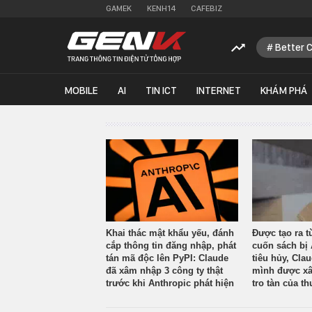
GAMEK
KENH14
CAFEBIZ
Better 
MOBILE
AI
TIN ICT
INTERNET
KHÁM PHÁ
Khai thác mật khẩu yếu, đánh
Được tạo ra t
cắp thông tin đăng nhập, phát
cuốn sách bị 
tán mã độc lên PyPI: Claude
tiêu hủy, Cla
đã xâm nhập 3 công ty thật
mình được xâ
trước khi Anthropic phát hiện
tro tàn của th