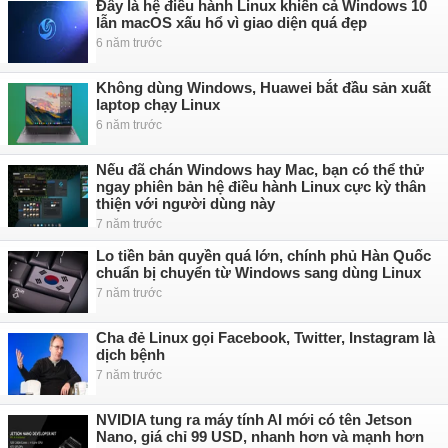
Đây là hệ điều hành Linux khiến cả Windows 10
lẫn macOS xấu hổ vì giao diện quá đẹp
6 năm trước
Không dùng Windows, Huawei bắt đầu sản xuất
laptop chạy Linux
6 năm trước
Nếu đã chán Windows hay Mac, bạn có thể thử
ngay phiên bản hệ điều hành Linux cực kỳ thân
thiện với người dùng này
7 năm trước
Lo tiền bản quyền quá lớn, chính phủ Hàn Quốc
chuẩn bị chuyển từ Windows sang dùng Linux
7 năm trước
Cha đẻ Linux gọi Facebook, Twitter, Instagram là
dịch bệnh
7 năm trước
NVIDIA tung ra máy tính AI mới có tên Jetson
Nano, giá chỉ 99 USD, nhanh hơn và mạnh hơn