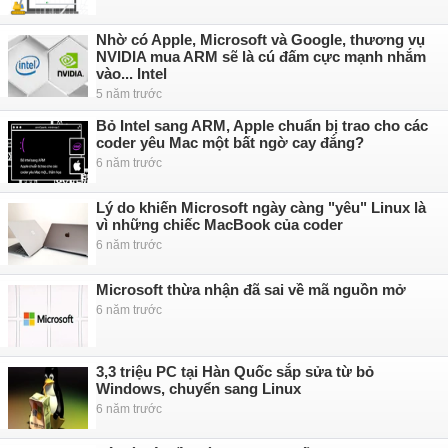
Nhờ có Apple, Microsoft và Google, thương vụ
NVIDIA mua ARM sẽ là cú đấm cực mạnh nhắm
vào... Intel
5 năm trước
Bỏ Intel sang ARM, Apple chuẩn bị trao cho các
coder yêu Mac một bất ngờ cay đắng?
6 năm trước
Lý do khiến Microsoft ngày càng "yêu" Linux là
vì những chiếc MacBook của coder
6 năm trước
Microsoft thừa nhận đã sai về mã nguồn mở
6 năm trước
3,3 triệu PC tại Hàn Quốc sắp sửa từ bỏ
Windows, chuyển sang Linux
6 năm trước