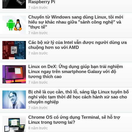
Raspberry Pi
7 năm trước
Chuyển từ Windows sang dùng Linux, tôi mới
hiểu sự khác nhau giữa "sành công nghệ" và
"thực tế"
7 năm trước
Các bộ xử lý của Intel vẫn được người dùng ưa
chuộng hơn so với AMD
7 năm trước
Linux on DeX: Ứng dụng giúp bạn trải nghiệm
Linux ngay trên smartphone Galaxy với độ
tương thích cao
7 năm trước
Bị chê là cục cằn, thô lỗ, sáng lập Linux tuyên bố
nghỉ việc tạm thời để học cách hành xử sao cho
chuyên nghiệp
7 năm trước
Chrome OS có ứng dụng Terminal, sẽ hỗ trợ
Linux trong tương lai?
8 năm trước