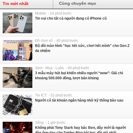
Cùng chuyên mục
Tin mới nhất
Mobile - 10 phút trước
Tin vui cho tất cả người đang có iPhone cũ
Đồ chơi số - 40 phút trước
Bộ đôi màn hình "học hết sức, chơi hết mình" cho Gen Z
đa nhiệm
Xem - Mua - Luôn - 40 phút trước
3 mẫu máy hút bụi khiến nhiều người “wow”: Giá chỉ
khoảng 500.000 đồng, lượt bán khủng
Tin ICT - 52 phút trước
Người có tài khoản ngân hàng nhớ kỹ thông báo sau
Sống - 1 giờ trước
Không phải Tony Stark hay bác Ben, đây mới là người
đàn ông dạy cho Spider-Man bài học đắt giá nhất