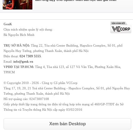
GenK
Chịu trách nhiệm quản lý nội dung:
Bà Nguyễn Bích Minh
TRỤ SỞ HÀ NỘI:
Tầng 22, Tòa nhà Center Building, Hapulico Complex, Số 01, phố
Nguyễn Huy Tưởng, phường Thanh Xuân, thành phố Hà Nội
Điện thoại:
024 7309 5555
.
Email:
info@genk.vn
VPĐD TẠI TP.HCM:
Tầng 4, Tòa nhà 123, số 127 Võ Văn Tần, Phường Xuân Hòa,
TPHCM
© Copyright 2010 - 2026 - Công ty Cổ phần VCCorp
Tầng 17, 19, 20, 21 Toà nhà Center Building - Hapulico Complex, Số 01, phố Nguyễn Huy
Tưởng, phường Thanh Xuân, thành phố Hà Nội
Hỗ trợ quảng cáo:
02473007108
Giấy phép thiết lập trang thông tin điện tử tổng hợp trên mạng số 460/GP-TTĐT do Sở
Thông tin và Truyền thông Hà Nội cấp ngày 03/02/2016
Xem bản Desktop