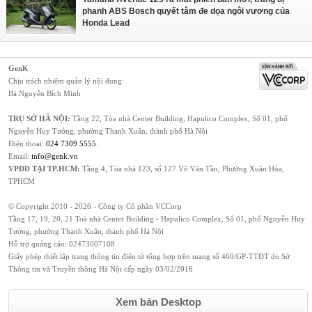
phanh ABS Bosch quyết tâm đe dọa ngôi vương của
Honda Lead
GenK
Chịu trách nhiệm quản lý nội dung:
Bà Nguyễn Bích Minh
TRỤ SỞ HÀ NỘI:
Tầng 22, Tòa nhà Center Building, Hapulico Complex, Số 01, phố
Nguyễn Huy Tưởng, phường Thanh Xuân, thành phố Hà Nội
Điện thoại:
024 7309 5555
.
Email:
info@genk.vn
VPĐD TẠI TP.HCM:
Tầng 4, Tòa nhà 123, số 127 Võ Văn Tần, Phường Xuân Hòa,
TPHCM
© Copyright 2010 - 2026 - Công ty Cổ phần VCCorp
Tầng 17, 19, 20, 21 Toà nhà Center Building - Hapulico Complex, Số 01, phố Nguyễn Huy
Tưởng, phường Thanh Xuân, thành phố Hà Nội
Hỗ trợ quảng cáo:
02473007108
Giấy phép thiết lập trang thông tin điện tử tổng hợp trên mạng số 460/GP-TTĐT do Sở
Thông tin và Truyền thông Hà Nội cấp ngày 03/02/2016
Xem bản Desktop