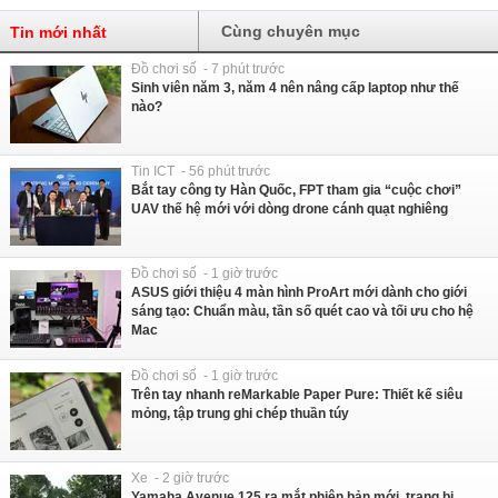
Cùng chuyên mục
Tin mới nhất
Đồ chơi số - 7 phút trước
Sinh viên năm 3, năm 4 nên nâng cấp laptop như thế
nào?
Tin ICT - 56 phút trước
Bắt tay công ty Hàn Quốc, FPT tham gia “cuộc chơi”
UAV thế hệ mới với dòng drone cánh quạt nghiêng
Đồ chơi số - 1 giờ trước
ASUS giới thiệu 4 màn hình ProArt mới dành cho giới
sáng tạo: Chuẩn màu, tần số quét cao và tối ưu cho hệ
Mac
Đồ chơi số - 1 giờ trước
Trên tay nhanh reMarkable Paper Pure: Thiết kế siêu
mỏng, tập trung ghi chép thuần túy
Xe - 2 giờ trước
Yamaha Avenue 125 ra mắt phiên bản mới, trang bị