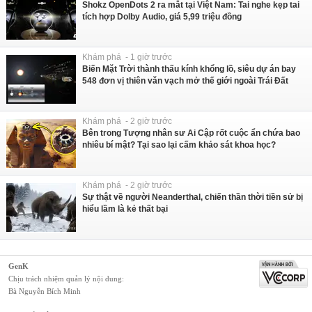
Shokz OpenDots 2 ra mắt tại Việt Nam: Tai nghe kẹp tai
tích hợp Dolby Audio, giá 5,99 triệu đồng
Khám phá - 1 giờ trước
Biến Mặt Trời thành thấu kính khổng lồ, siêu dự án bay
548 đơn vị thiên văn vạch mở thế giới ngoài Trái Đất
Khám phá - 2 giờ trước
Bên trong Tượng nhân sư Ai Cập rốt cuộc ẩn chứa bao
nhiêu bí mật? Tại sao lại cấm khảo sát khoa học?
Khám phá - 2 giờ trước
Sự thật về người Neanderthal, chiến thần thời tiền sử bị
hiểu lầm là kẻ thất bại
GenK
Chịu trách nhiệm quản lý nội dung:
Bà Nguyễn Bích Minh