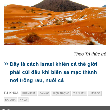
Theo Trí thức trẻ
Đây là cách Israel khiến cả thế giới
phải cúi đầu khi biến sa mạc thành
nơi trồng rau, nuôi cá
TỪ KHÓA
KHÁM PHÁ
SA MẠC
HIỆN TƯỢNG
TỰ NHIÊN
HIẾM CÓ
SAHARA
KỲ LẠ