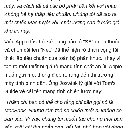
máy, và cách tất cả các bộ phận liên kết với nhau.
Không hề hạ thấp tiêu chuẩn. Chúng tôi đã tạo ra
một chiếc Mac tuyệt vời, chất lượng cao ở mức giá
khó tin này."
Việc Apple từ chối sử dụng hậu tố "SE" quen thuộc
và chọn cái tên "Neo" đã thể hiện rõ tham vọng tái
thiết lập tiêu chuẩn của toàn bộ phân khúc. Thay vì
tạo ra một thiết bị giá rẻ mang tính chất an ủi, Apple
muốn gửi một thông điệp rõ ràng đến thị trường
máy tính bình dân. Ông Joswiak lý giải với Tom's
Guide về cái tên mang tính chiến lược này:
"Thậm chí bạn có thể cho rằng chỉ cần gọi nó là
MacBook. Nhưng làm thế sẽ khiến thiết bị không có
bản sắc. Vì vậy, chúng tôi muốn tạo cho nó một bản
sắc, một cái tên ngắn gọn, bắt tai, phù hợp với dòng