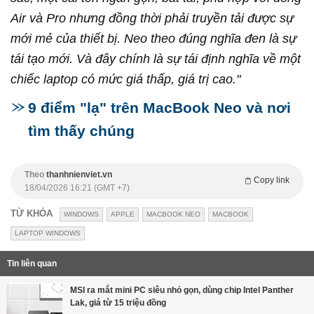
Air và Pro nhưng đồng thời phải truyền tải được sự
mới mẻ của thiết bị. Neo theo đúng nghĩa đen là sự
tái tạo mới. Và đây chính là sự tái định nghĩa về một
chiếc laptop có mức giá thấp, giá trị cao."
9 điểm "lạ" trên MacBook Neo và nơi
tìm thấy chúng
Theo
thanhnienviet.vn
Copy link
18/04/2026 16:21 (GMT +7)
TỪ KHÓA
WINDOWS
APPLE
MACBOOK NEO
MACBOOK
LAPTOP WINDOWS
Tin liên quan
MSI ra mắt mini PC siêu nhỏ gọn, dùng chip Intel Panther
Lak, giá từ 15 triệu đồng