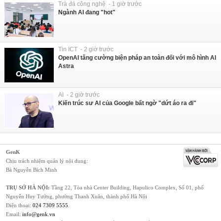
Trà đá công nghệ - 1 giờ trước
Ngành AI đang "hot"
Tin ICT - 2 giờ trước
OpenAI tăng cường biện pháp an toàn đối với mô hình AI
Astra
AI - 2 giờ trước
Kiến trúc sư AI của Google bất ngờ "dứt áo ra đi"
GenK
Chịu trách nhiệm quản lý nội dung:
Bà Nguyễn Bích Minh
TRỤ SỞ HÀ NỘI:
Tầng 22, Tòa nhà Center Building, Hapulico Complex, Số 01, phố
Nguyễn Huy Tưởng, phường Thanh Xuân, thành phố Hà Nội
Điện thoại:
024 7309 5555
.
Email:
info@genk.vn