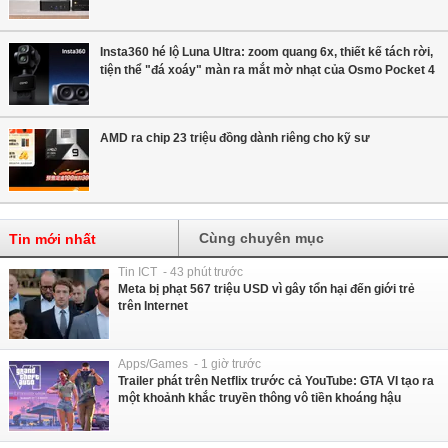
Insta360 hé lộ Luna Ultra: zoom quang 6x, thiết kế tách rời,
tiện thể "đá xoáy" màn ra mắt mờ nhạt của Osmo Pocket 4
AMD ra chip 23 triệu đồng dành riêng cho kỹ sư
Cùng chuyên mục
Tin mới nhất
Tin ICT - 43 phút trước
Meta bị phạt 567 triệu USD vì gây tổn hại đến giới trẻ
trên Internet
Apps/Games - 1 giờ trước
Trailer phát trên Netflix trước cả YouTube: GTA VI tạo ra
một khoảnh khắc truyền thông vô tiền khoáng hậu