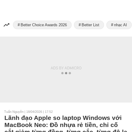
Better Choice Awards 2026
Better List
nhạc AI
Tuấn Nguyễn
|
18/04/2026 | 17:52
Lãnh đạo Apple so laptop Windows với
MacBook Neo: Đồ nhựa rẻ tiền, chỉ cố
cắt giảm từng đồng, từng cắc, từng đô la