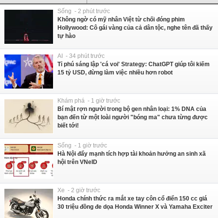
Sống - 2 phút trước
Không ngờ có mỹ nhân Việt từ chối đóng phim
Hollywood: Cô gái vàng của cả dân tộc, nghe tên đã thấy
tự hào
AI - 34 phút trước
Tỉ phú sáng lập 'cá voi' Strategy: ChatGPT giúp tôi kiếm
15 tỷ USD, đừng làm việc nhiều hơn robot
Khám phá - 1 giờ trước
Bí mật rợn người trong bộ gen nhân loại: 1% DNA của
bạn đến từ một loài người "bóng ma" chưa từng được
biết tới!
Sống - 1 giờ trước
Hà Nội đẩy mạnh tích hợp tài khoản hưởng an sinh xã
hội trên VNeID
Xe - 2 giờ trước
Honda chính thức ra mắt xe tay côn cổ điển 150 cc giá
30 triệu đồng đe dọa Honda Winner X và Yamaha Exciter