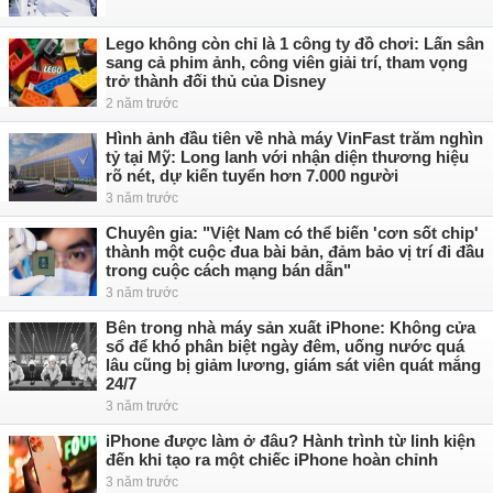
Lego không còn chỉ là 1 công ty đồ chơi: Lấn sân
sang cả phim ảnh, công viên giải trí, tham vọng
trở thành đối thủ của Disney
2 năm trước
Hình ảnh đầu tiên về nhà máy VinFast trăm nghìn
tỷ tại Mỹ: Long lanh với nhận diện thương hiệu
rõ nét, dự kiến tuyển hơn 7.000 người
3 năm trước
Chuyên gia: "Việt Nam có thể biến 'cơn sốt chip'
thành một cuộc đua bài bản, đảm bảo vị trí đi đầu
trong cuộc cách mạng bán dẫn"
3 năm trước
Bên trong nhà máy sản xuất iPhone: Không cửa
sổ để khó phân biệt ngày đêm, uống nước quá
lâu cũng bị giảm lương, giám sát viên quát mắng
24/7
3 năm trước
iPhone được làm ở đâu? Hành trình từ linh kiện
đến khi tạo ra một chiếc iPhone hoàn chỉnh
3 năm trước