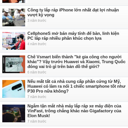
Công ty lắp ráp iPhone lớn nhất đạt lợi nhuận
vượt kỳ vọng
3 năm trước
CellphoneS mở bán máy tính để bàn, linh kiện
PC lắp ráp nhiều phân khúc chọn lựa
4 năm trước
Chê Vsmart biến thành "kẻ gia công cho người
khác"? Vậy trước Huawei và Xiaomi, Trung Quốc
đóng vai trò gì trên bản đồ thế giới?
6 năm trước
Nếu mất tất cả nhà cung cấp phần cứng từ Mỹ,
Huawei có làm ra nổi 1 chiếc smartphone tốt như
P30 Pro nữa không?
7 năm trước
Ngắm tận mắt nhà máy lắp ráp xe máy điện của
VinFast, trông chẳng khác nào Gigafactory của
Elon Musk!
7 năm trước