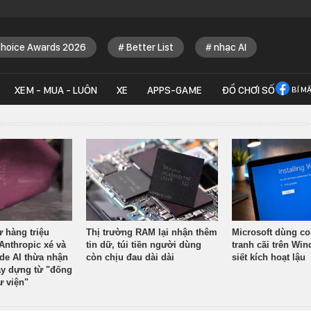
Choice Awards 2026
Better List
nhạc AI
XEM - MUA - LUÔN
XE
APPS-GAME
ĐỒ CHƠI SỐ
BÍ M
ừ hàng triệu
Thị trường RAM lại nhận thêm
Microsoft dùng co
Anthropic xé và
tin dữ, túi tiền người dùng
tranh cãi trên Wi
ude AI thừa nhận
còn chịu đau dài dài
siết kích hoạt lậu
y dựng từ "đống
ư viện"