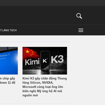
ẬT LÀNG TECH
n chip gây
Kimi K3 gây chấn động Thung
ndows 11 để
lũng Silicon, NVIDIA,
Microsoft cùng loạt ông lớn
kiến nghị Mỹ ủng hộ AI mã
nguồn mở