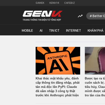
GAMEK
KENH14
CAFEBIZ
Better 
MOBILE
AI
TIN ICT
INTERNET
KHÁM PHÁ
Khai thác mật khẩu yếu, đánh
Được tạo ra t
cắp thông tin đăng nhập, phát
cuốn sách bị 
tán mã độc lên PyPI: Claude
tiêu hủy, Cla
đã xâm nhập 3 công ty thật
mình được xâ
trước khi Anthropic phát hiện
tro tàn của th