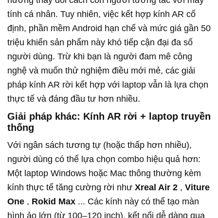
tính cá nhân. Tuy nhiên, việc kết hợp kính AR cố
định, phần mềm Android hạn chế và mức giá gần 50
triệu khiến sản phẩm này khó tiếp cận đại đa số
người dùng. Trừ khi bạn là người đam mê công
nghệ và muốn thử nghiệm điều mới mẻ, các giải
pháp kính AR rời kết hợp với laptop vẫn là lựa chọn
thực tế và đáng đầu tư hơn nhiều.
Giải pháp khác: Kính AR rời + laptop truyền
thống
Với ngân sách tương tự (hoặc thấp hơn nhiều),
người dùng có thể lựa chọn combo hiệu quả hơn:
Một laptop Windows hoặc Mac thông thường kèm
kính thực tế tăng cường rời như
Xreal Air 2
,
Viture
One
,
Rokid Max
... Các kính này có thể tạo màn
hình ảo lớn (từ 100–120 inch), kết nối dễ dàng qua