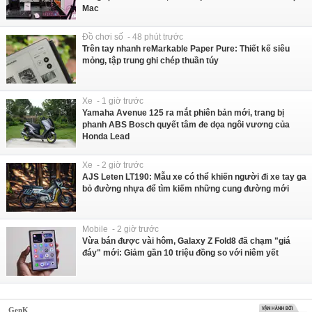
Mac
Đồ chơi số - 48 phút trước
Trên tay nhanh reMarkable Paper Pure: Thiết kế siêu
mỏng, tập trung ghi chép thuần túy
Xe - 1 giờ trước
Yamaha Avenue 125 ra mắt phiên bản mới, trang bị
phanh ABS Bosch quyết tâm đe dọa ngôi vương của
Honda Lead
Xe - 2 giờ trước
AJS Leten LT190: Mẫu xe có thể khiến người đi xe tay ga
bỏ đường nhựa để tìm kiếm những cung đường mới
Mobile - 2 giờ trước
Vừa bán được vài hôm, Galaxy Z Fold8 đã chạm "giá
đáy" mới: Giảm gần 10 triệu đồng so với niêm yết
GenK