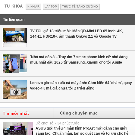
TỪ KHÓA
KÍNH AR
LAPTOP
THỰC TẾ TĂNG CƯỜNG
Tin liên quan
TV TCL giá 18 triệu mới: Màn QD-Mini LED 65 inch, 4K,
144Hz, HDR10+, âm thanh Onkyo 2.1 và Google TV
'Nhỏ mà có võ' - Truy tìm 7 smartphone kích cỡ nhỏ đáng
mua nhất đầu 2025 từ Samsung, Xiaomi cho tới Apple
Lenovo giờ sản xuất cả máy ảnh: Cảm biến 64 'chấm', quay
video 4K mà giá chưa tới 2 triệu đồng
Cùng chuyên mục
Tin mới nhất
Đồ chơi số - 34 phút trước
ASUS giới thiệu 4 màn hình ProArt mới dành cho giới
sáng tạo: Chuẩn màu, tần số quét cao và tối ưu cho hệ