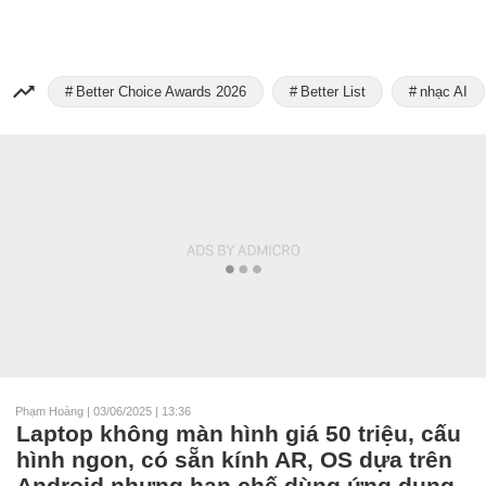
Better Choice Awards 2026
Better List
nhạc AI
Phạm Hoàng
|
03/06/2025 | 13:36
Laptop không màn hình giá 50 triệu, cấu
hình ngon, có sẵn kính AR, OS dựa trên
Android nhưng hạn chế dùng ứng dụng