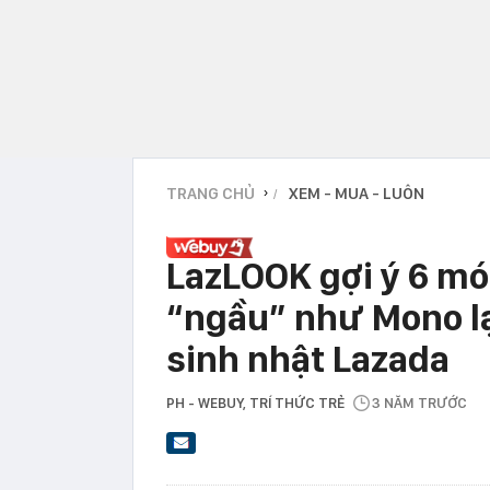
TRANG CHỦ
XEM - MUA - LUÔN
›
LazLOOK gợi ý 6 mó
“ngầu” như Mono lạ
sinh nhật Lazada
PH - WEBUY
, TRÍ THỨC TRẺ
3 NĂM TRƯỚC