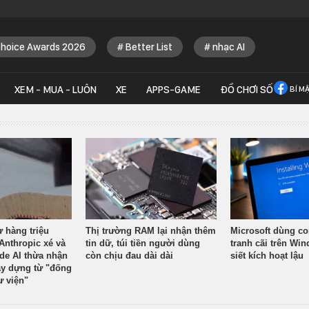
Choice Awards 2026
Better List
nhạc AI
XEM - MUA - LUÔN
XE
APPS-GAME
ĐỒ CHƠI SỐ
BÍ M
ừ hàng triệu
Thị trường RAM lại nhận thêm
Microsoft dùng co
Anthropic xé và
tin dữ, túi tiền người dùng
tranh cãi trên Wi
ude AI thừa nhận
còn chịu đau dài dài
siết kích hoạt lậu
y dựng từ "đống
ư viện"