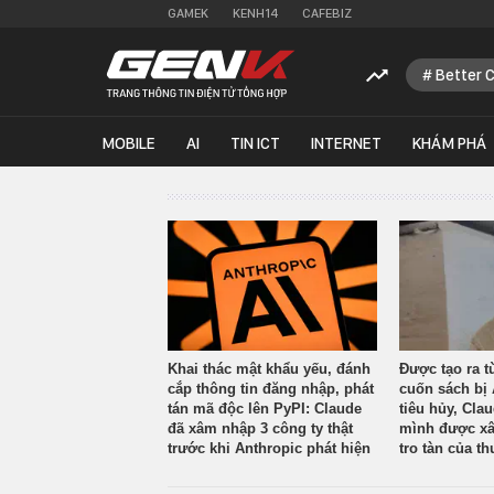
GAMEK
KENH14
CAFEBIZ
Better 
MOBILE
AI
TIN ICT
INTERNET
KHÁM PHÁ
Khai thác mật khẩu yếu, đánh
Được tạo ra t
cắp thông tin đăng nhập, phát
cuốn sách bị 
tán mã độc lên PyPI: Claude
tiêu hủy, Cla
đã xâm nhập 3 công ty thật
mình được xâ
trước khi Anthropic phát hiện
tro tàn của th