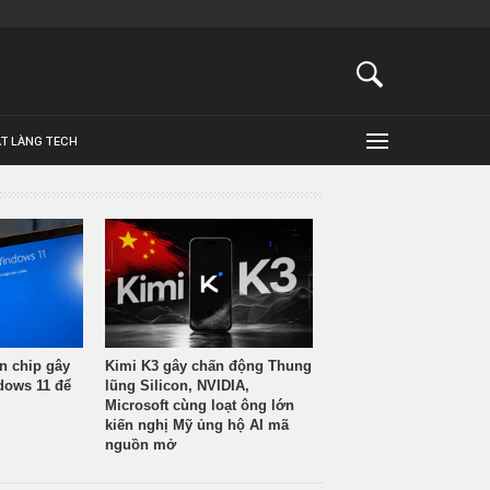
ẬT LÀNG TECH
n chip gây
Kimi K3 gây chấn động Thung
ndows 11 để
lũng Silicon, NVIDIA,
Microsoft cùng loạt ông lớn
kiến nghị Mỹ ủng hộ AI mã
nguồn mở