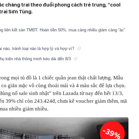
ác chàng trai theo đuổi phong cách trẻ trung, “cool
trai Sơn Tùng.
àng liên kết sàn TMĐT: Hoàn tiền 50%, mua càng nhiều giảm càng “ác”
 nào, tránh loại nào là hợp lý và hợp ví?
 phụ kiện nhà thông minh kéo dài đến 8/3
rong mọi tủ đồ là 1 chiếc quần jean thật chất lượng. Mẫu
ệu co giãn mặc vô cùng thoải mái và 4 màu sắc để lựa chọn.
Bùng nổ sale sinh nhật” trên Lazada từ nay đến hết 13/3,
ến 39% chỉ còn 243.424đ, chưa kể voucher giảm thêm, mã
mua nhiều giảm nhiều.