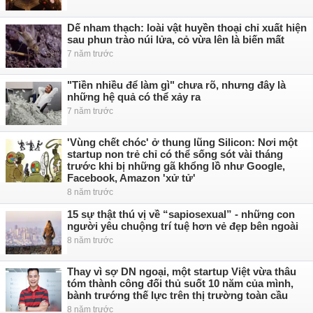
Dế nham thạch: loài vật huyền thoại chỉ xuất hiện
sau phun trào núi lửa, cỏ vừa lên là biến mất
7 năm trước
"Tiền nhiều để làm gì" chưa rõ, nhưng đây là
những hệ quả có thể xảy ra
7 năm trước
'Vùng chết chóc' ở thung lũng Silicon: Nơi một
startup non trẻ chỉ có thể sống sót vài tháng
trước khi bị những gã khổng lồ như Google,
Facebook, Amazon 'xử tử'
8 năm trước
15 sự thật thú vị về “sapiosexual” - những con
người yêu chuộng trí tuệ hơn vẻ đẹp bên ngoài
8 năm trước
Thay vì sợ DN ngoại, một startup Việt vừa thâu
tóm thành công đối thủ suốt 10 năm của mình,
bành trướng thế lực trên thị trường toàn cầu
8 năm trước