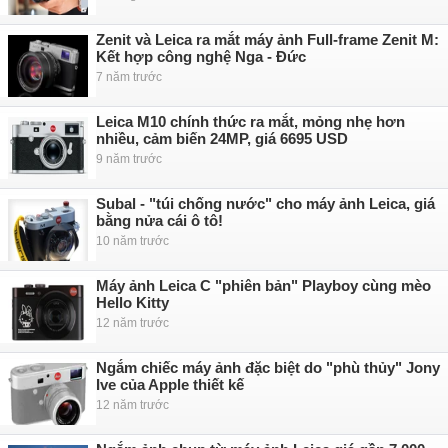
Zenit và Leica ra mắt máy ảnh Full-frame Zenit M:
Kết hợp công nghệ Nga - Đức
7 năm trước
Leica M10 chính thức ra mắt, mỏng nhẹ hơn
nhiều, cảm biến 24MP, giá 6695 USD
9 năm trước
Subal - "túi chống nước" cho máy ảnh Leica, giá
bằng nửa cái ô tô!
10 năm trước
Máy ảnh Leica C "phiên bản" Playboy cùng mèo
Hello Kitty
12 năm trước
Ngắm chiếc máy ảnh đặc biệt do "phù thủy" Jony
Ive của Apple thiết kế
12 năm trước