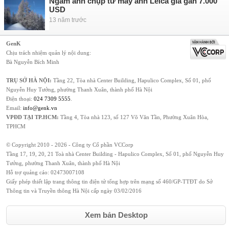
Ngắm ảnh chụp từ máy ảnh Leica giá gần 7.000
USD
13 năm trước
GenK
Chịu trách nhiệm quản lý nội dung:
Bà Nguyễn Bích Minh
TRỤ SỞ HÀ NỘI:
Tầng 22, Tòa nhà Center Building, Hapulico Complex, Số 01, phố
Nguyễn Huy Tưởng, phường Thanh Xuân, thành phố Hà Nội
Điện thoại:
024 7309 5555
.
Email:
info@genk.vn
VPĐD TẠI TP.HCM:
Tầng 4, Tòa nhà 123, số 127 Võ Văn Tần, Phường Xuân Hòa,
TPHCM
© Copyright 2010 - 2026 - Công ty Cổ phần VCCorp
Tầng 17, 19, 20, 21 Toà nhà Center Building - Hapulico Complex, Số 01, phố Nguyễn Huy
Tưởng, phường Thanh Xuân, thành phố Hà Nội
Hỗ trợ quảng cáo:
02473007108
Giấy phép thiết lập trang thông tin điện tử tổng hợp trên mạng số 460/GP-TTĐT do Sở
Thông tin và Truyền thông Hà Nội cấp ngày 03/02/2016
Xem bản Desktop