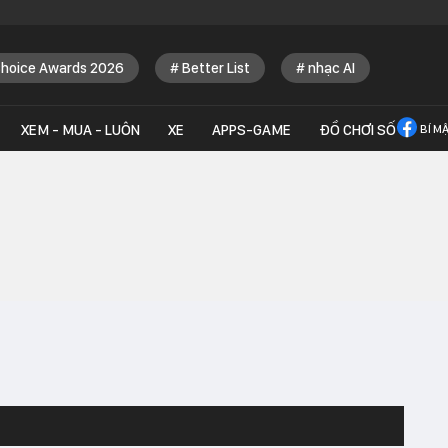
Choice Awards 2026
Better List
nhạc AI
XEM - MUA - LUÔN
XE
APPS-GAME
ĐỒ CHƠI SỐ
BÍ M