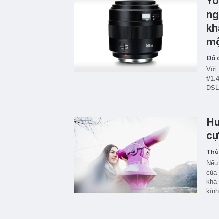
Yo
ng
kh
mộ
Đồ c
Với 
f/1.
DSL
Hư
cự
Thủ
Nếu 
của 
khá 
kính