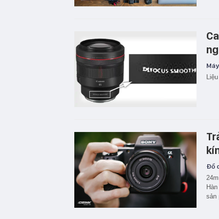
Ca
ng
Máy
Liệu
Tr
kí
Đồ c
24mm
Hàn 
sản 