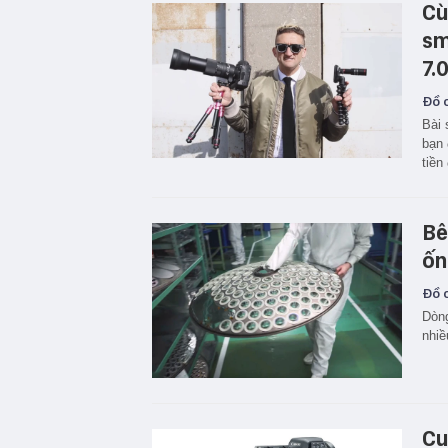
Cù
sm
7.
Đồ c
Bài 
bạn 
tiền
Bê
ốn
Đồ c
Dòng
nhiề
Cu