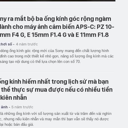
ny ra mắt bộ ba ống kính góc rộng ngàm
dành cho máy ảnh cảm biến APS-C: PZ 10-
mm F4 G, E 15mm F1.4 G và E 11mm F1.8
hơi số -
4 năm trước
dòng ống kính góc rộng mới của Sony mang đến chất lượng hình
đỉnh cao trong một thiết kế nhỏ gọn, nâng số lượng ống kính mà các
sáng tạo nội dung có thể lựa chọn lên con số 70.
ống kính hiếm nhất trong lịch sử mà bạn
 thể thực sự mua được nếu có nhiều tiền
 kiên nhẫn
 ảnh -
5 năm trước
là những ống kính với số lượng sản xuất từ vài trăm đến vài nghìn
c, nhưng nếu kiên nhẫn và may mắn thì bạn vẫn sẽ thấy nó được
lại hoặc bán đấu giá.