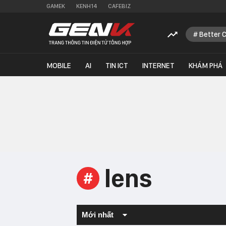
GAMEK
KENH14
CAFEBIZ
Better 
MOBILE
AI
TIN ICT
INTERNET
KHÁM PHÁ
lens
#
Mới nhất