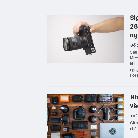
Si
28
ng
Đồ c
Sau 
Mirr
khi 
ngoạ
DG D
Nh
và
Thủ
Giữa
nhất