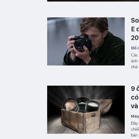
So
E 
20
Đồ c
Các 
ảnh 
nhà 
9 
có
và
Máy
Đây 
chiế
bán 