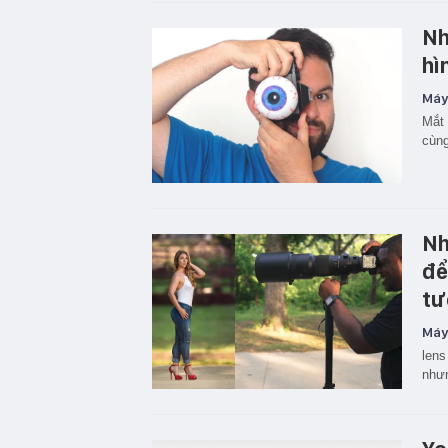
Nh
hì
Máy
Mắt 
cùng
Nh
để
tư
Máy
lens
nhưn