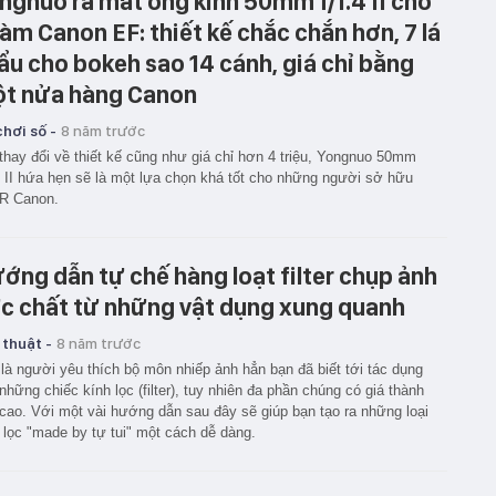
ngnuo ra mắt ống kính 50mm f/1.4 II cho
àm Canon EF: thiết kế chắc chắn hơn, 7 lá
ẩu cho bokeh sao 14 cánh, giá chỉ bằng
t nửa hàng Canon
hơi số -
8 năm trước
thay đổi về thiết kế cũng như giá chỉ hơn 4 triệu, Yongnuo 50mm
4 II hứa hẹn sẽ là một lựa chọn khá tốt cho những người sở hữu
R Canon.
ớng dẫn tự chế hàng loạt filter chụp ảnh
c chất từ những vật dụng xung quanh
 thuật -
8 năm trước
là người yêu thích bộ môn nhiếp ảnh hẳn bạn đã biết tới tác dụng
những chiếc kính lọc (filter), tuy nhiên đa phần chúng có giá thành
cao. Với một vài hướng dẫn sau đây sẽ giúp bạn tạo ra những loại
 lọc "made by tự tui" một cách dễ dàng.