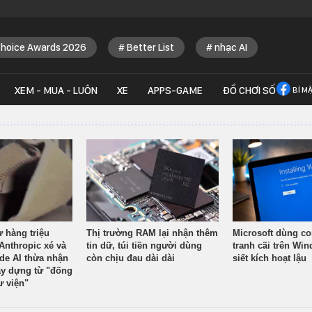
Choice Awards 2026
Better List
nhạc AI
XEM - MUA - LUÔN
XE
APPS-GAME
ĐỒ CHƠI SỐ
BÍ M
ừ hàng triệu
Thị trường RAM lại nhận thêm
Microsoft dùng co
Anthropic xé và
tin dữ, túi tiền người dùng
tranh cãi trên Wi
ude AI thừa nhận
còn chịu đau dài dài
siết kích hoạt lậu
y dựng từ "đống
ư viện"