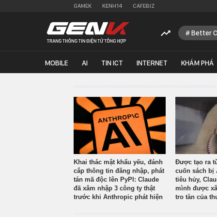
GAMEK
KENH14
CAFEBIZ
Better 
MOBILE
AI
TIN ICT
INTERNET
KHÁM PHÁ
Khai thác mật khẩu yếu, đánh
Được tạo ra t
cắp thông tin đăng nhập, phát
cuốn sách bị 
tán mã độc lên PyPI: Claude
tiêu hủy, Cla
đã xâm nhập 3 công ty thật
mình được xâ
trước khi Anthropic phát hiện
tro tàn của th