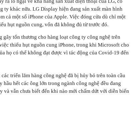
y ra lo ngại về khả năng sản xuất điện thoại của LG, có
ng ty khác nữa. LG Display hiện đang sản xuất màn hình
gồm cả một số iPhone của Apple. Việc đóng cửa dù chỉ một
hiếu hụt nguồn cung, vốn đã không đủ từ trước đó.
g gây tổn thương cho hàng loạt công ty công nghệ trên
việc thiếu hụt nguồn cung iPhone, trong khi Microsoft cho
của họ có thể không đạt được vì tác động của Covid-19 đến
 các triển lãm hàng công nghệ đã bị hủy bỏ trên toàn cầu
y hầu hết các ông lớn trong ngành công nghệ đều đang
y và vẫn chưa biết đến khi nào mới chấm dứt với diễn biến