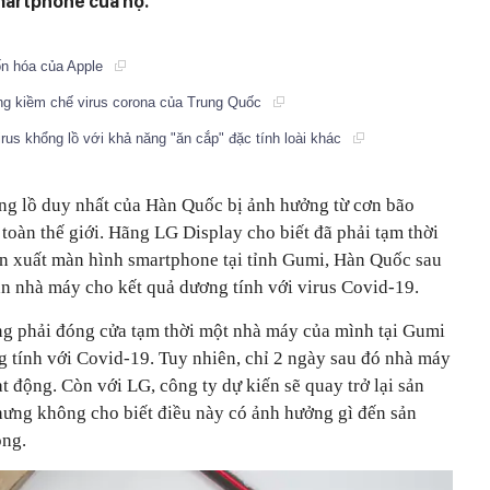
martphone của họ.
vốn hóa của Apple
g kiềm chế virus corona của Trung Quốc
rus khổng lồ với khả năng "ăn cắp" đặc tính loài khác
g lồ duy nhất của Hàn Quốc bị ảnh hưởng từ cơn bão
 toàn thế giới. Hãng LG Display cho biết đã phải tạm thời
n xuất màn hình smartphone tại tỉnh Gumi, Hàn Quốc sau
n nhà máy cho kết quả dương tính với virus Covid-19.
ng phải đóng cửa tạm thời một nhà máy của mình tại Gumi
g tính với Covid-19. Tuy nhiên, chỉ 2 ngày sau đó nhà máy
t động. Còn với LG, công ty dự kiến sẽ quay trở lại sản
nhưng không cho biết điều này có ảnh hưởng gì đến sản
ông.