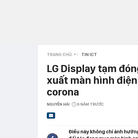
TRANG CHỦ
TIN ICT
›
LG Display tạm đó
xuất màn hình điện 
corona
NGUYỄN HẢI
6 NĂM TRƯỚC
Điều này không chỉ ảnh hưởng