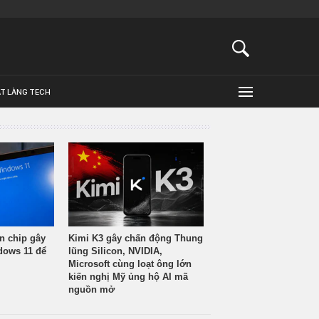
ẬT LÀNG TECH
n chip gây
Kimi K3 gây chấn động Thung
ndows 11 để
lũng Silicon, NVIDIA,
Microsoft cùng loạt ông lớn
kiến nghị Mỹ ủng hộ AI mã
nguồn mở