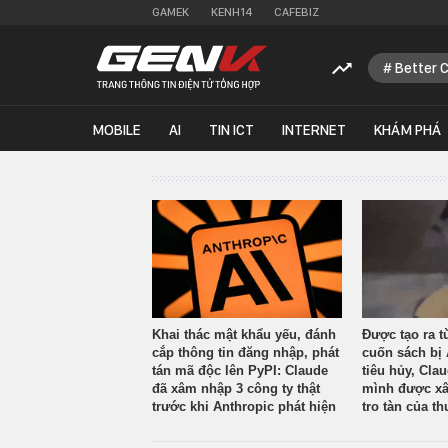
GAMEK
KENH14
CAFEBIZ
Better 
MOBILE
AI
TIN ICT
INTERNET
KHÁM PHÁ
Khai thác mật khẩu yếu, đánh
Được tạo ra t
cắp thông tin đăng nhập, phát
cuốn sách bị 
tán mã độc lên PyPI: Claude
tiêu hủy, Cla
đã xâm nhập 3 công ty thật
mình được xâ
trước khi Anthropic phát hiện
tro tàn của th