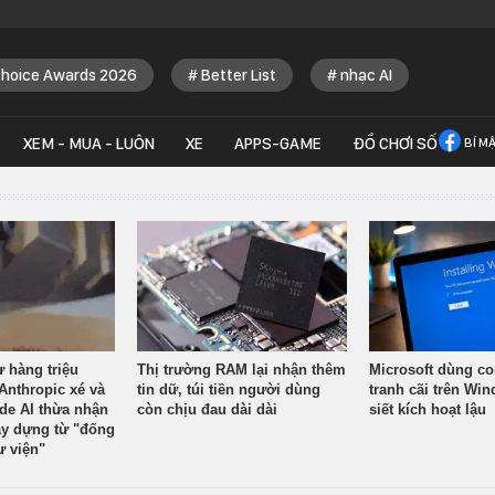
Choice Awards 2026
Better List
nhạc AI
XEM - MUA - LUÔN
XE
APPS-GAME
ĐỒ CHƠI SỐ
BÍ M
ừ hàng triệu
Thị trường RAM lại nhận thêm
Microsoft dùng co
Anthropic xé và
tin dữ, túi tiền người dùng
tranh cãi trên Wi
ude AI thừa nhận
còn chịu đau dài dài
siết kích hoạt lậu
y dựng từ "đống
ư viện"