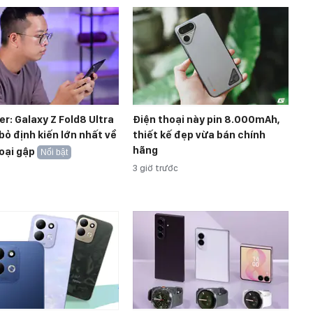
r: Galaxy Z Fold8 Ultra
Điện thoại này pin 8.000mAh,
bỏ định kiến lớn nhất về
thiết kế đẹp vừa bán chính
hãng
oại gập
Nổi bật
3 giờ trước