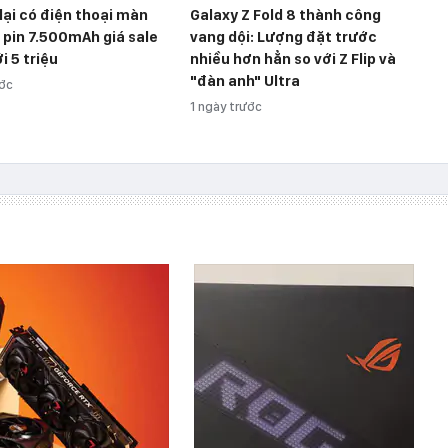
lại có điện thoại màn
Galaxy Z Fold 8 thành công
, pin 7.500mAh giá sale
vang dội: Lượng đặt trước
i 5 triệu
nhiều hơn hẳn so với Z Flip và
"đàn anh" Ultra
ước
1 ngày trước