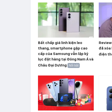
Bất chấp giá linh kiện leo
Reviewe
thang, smartphone gập cao
đã xóa 
cấp của Samsung vẫn lập kỷ
điện th
lục đặt hàng tại Đông Nam Á và
Châu Đại Dương
Nổi bật