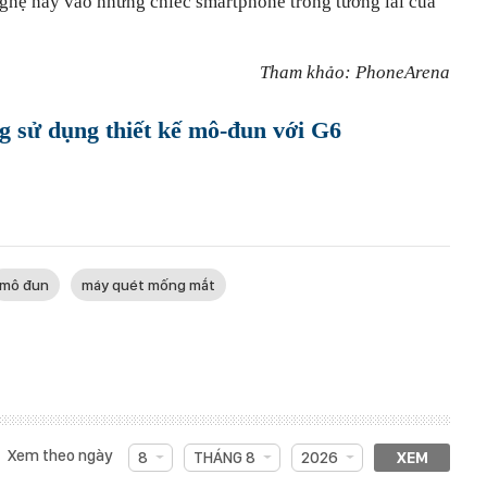
ghệ này vào những chiếc smartphone trong tương lai của
Tham khảo: PhoneArena
 sử dụng thiết kế mô-đun với G6
mô đun
máy quét mống mắt
Xem theo ngày
8
THÁNG 8
2026
XEM