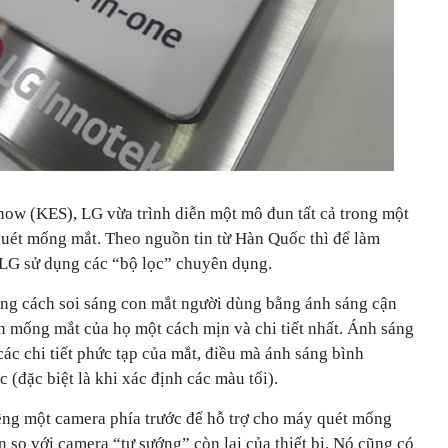
Show (KES), LG vừa trình diễn một mô đun tất cả trong một
uét mống mắt. Theo nguồn tin từ Hàn Quốc thì để làm
 LG sử dụng các “bộ lọc” chuyên dụng.
ng cách soi sáng con mắt người dùng bằng ánh sáng cận
h mống mắt của họ một cách mịn và chi tiết nhất. Ánh sáng
ác chi tiết phức tạp của mắt, điều mà ánh sáng bình
 (đặc biệt là khi xác định các màu tối).
êng một camera phía trước để hỗ trợ cho máy quét mống
so với camera “tự sướng” còn lại của thiết bị. Nó cũng có