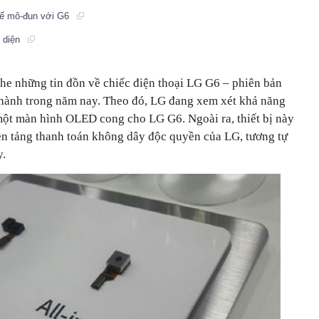
kế mô-đun với G6
 diện
ghe những tin đồn về chiếc điện thoại LG G6 – phiên bản
hành trong năm nay. Theo đó, LG đang xem xét khả năng
một màn hình OLED cong cho LG G6. Ngoài ra, thiết bị này
nền tảng thanh toán không dây độc quyền của LG, tương tự
y.