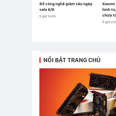
Đồ công nghệ giảm sâu ngày
Xiaomi 
sale 8/8
hình to
chưa tớ
5 giờ trước
6 giờ tr
NỔI BẬT TRANG CHỦ