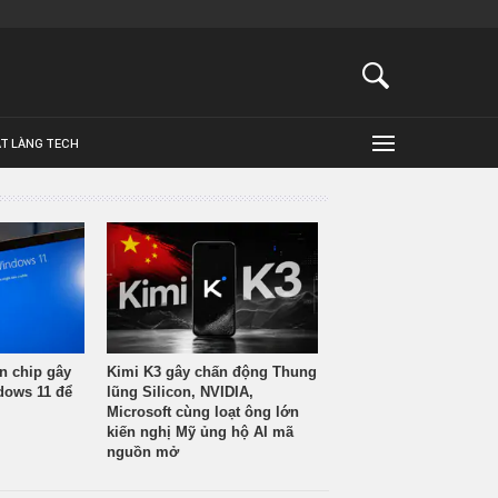
ẬT LÀNG TECH
n chip gây
Kimi K3 gây chấn động Thung
ndows 11 để
lũng Silicon, NVIDIA,
Microsoft cùng loạt ông lớn
kiến nghị Mỹ ủng hộ AI mã
nguồn mở