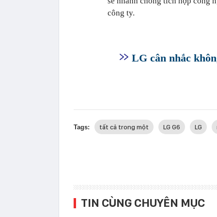
sẽ nhanh chóng tích hợp công n
công ty.
LG cân nhắc không
tất cả trong một
LG G6
LG
Tags:
TIN CÙNG CHUYÊN MỤC