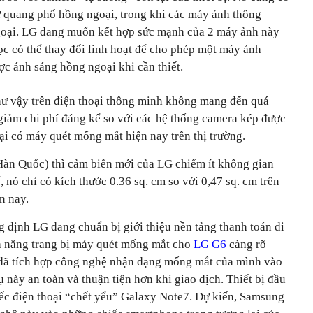
 quang phổ hồng ngoại, trong khi các máy ảnh thông
ngoại. LG đang muốn kết hợp sức mạnh của 2 máy ảnh này
ọc có thể thay đổi linh hoạt để cho phép một máy ảnh
c ánh sáng hồng ngoại khi cần thiết.
hư vậy trên điện thoại thông minh không mang đến quá
giảm chi phí đáng kể so với các hệ thống camera kép được
oại có máy quét mống mắt hiện nay trên thị trường.
Hàn Quốc) thì cảm biến mới của LG chiếm ít không gian
, nó chỉ có kích thước 0.36 sq. cm so với 0,47 sq. cm trên
n nay.
 định LG đang chuẩn bị giới thiệu nền tảng thanh toán di
ả năng trang bị máy quét mống mắt cho
LG G6
càng rõ
 đã tích hợp công nghệ nhận dạng mống mắt của mình vào
này an toàn và thuận tiện hơn khi giao dịch. Thiết bị đầu
iếc điện thoại “chết yểu” Galaxy Note7. Dự kiến, Samsung