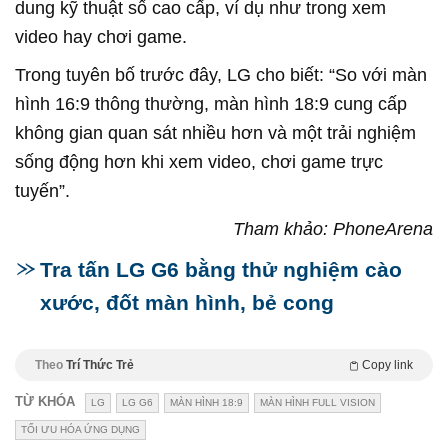
dung kỹ thuật số cao cấp, ví dụ như trong xem
video hay chơi game.
Trong tuyên bố trước đây, LG cho biết: “So với màn
hình 16:9 thông thường, màn hình 18:9 cung cấp
không gian quan sát nhiều hơn và một trải nghiệm
sống động hơn khi xem video, chơi game trực
tuyến”.
Tham khảo: PhoneArena
Tra tấn LG G6 bằng thử nghiệm cào
xước, đốt màn hình, bẻ cong
Theo
Trí Thức Trẻ
Copy link
TỪ KHÓA
LG
LG G6
MÀN HÌNH 18:9
MÀN HÌNH FULL VISION
TỐI ƯU HÓA ỨNG DỤNG