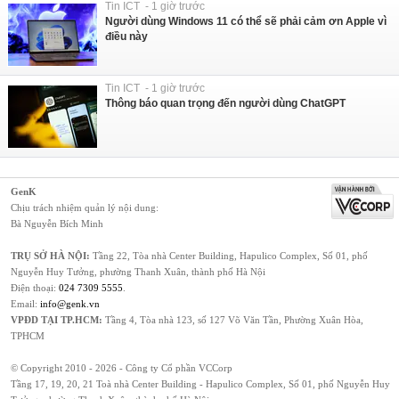
Tin ICT - 1 giờ trước
Người dùng Windows 11 có thể sẽ phải cảm ơn Apple vì
điều này
Tin ICT - 1 giờ trước
Thông báo quan trọng đến người dùng ChatGPT
GenK
Chịu trách nhiệm quản lý nội dung:
Bà Nguyễn Bích Minh
TRỤ SỞ HÀ NỘI:
Tầng 22, Tòa nhà Center Building, Hapulico Complex, Số 01, phố
Nguyễn Huy Tưởng, phường Thanh Xuân, thành phố Hà Nội
Điện thoại:
024 7309 5555
.
Email:
info@genk.vn
VPĐD TẠI TP.HCM:
Tầng 4, Tòa nhà 123, số 127 Võ Văn Tần, Phường Xuân Hòa,
TPHCM
© Copyright 2010 - 2026 - Công ty Cổ phần VCCorp
Tầng 17, 19, 20, 21 Toà nhà Center Building - Hapulico Complex, Số 01, phố Nguyễn Huy