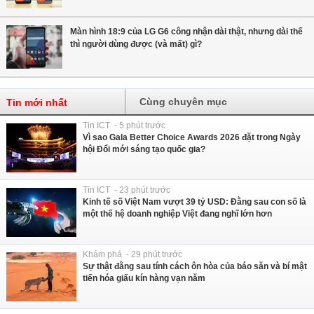
Màn hình 18:9 của LG G6 công nhận dài thật, nhưng dài thế
thì người dùng được (và mất) gì?
Cùng chuyên mục
Tin mới nhất
Tin ICT - 5 phút trước
Vì sao Gala Better Choice Awards 2026 đặt trong Ngày
hội Đổi mới sáng tạo quốc gia?
Tin ICT - 23 phút trước
Kinh tế số Việt Nam vượt 39 tỷ USD: Đằng sau con số là
một thế hệ doanh nghiệp Việt đang nghĩ lớn hơn
Khám phá - 29 phút trước
Sự thật đằng sau tính cách ôn hòa của báo săn và bí mật
tiến hóa giấu kín hàng vạn năm