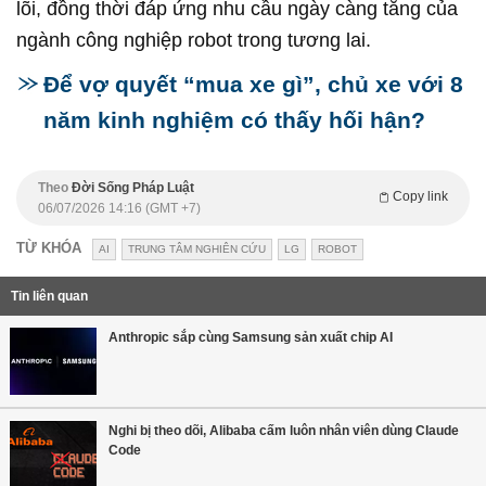
lõi, đồng thời đáp ứng nhu cầu ngày càng tăng của
ngành công nghiệp robot trong tương lai.
Để vợ quyết “mua xe gì”, chủ xe với 8
năm kinh nghiệm có thấy hối hận?
Theo
Đời Sống Pháp Luật
Copy link
06/07/2026 14:16 (GMT +7)
TỪ KHÓA
AI
TRUNG TÂM NGHIÊN CỨU
LG
ROBOT
Tin liên quan
Anthropic sắp cùng Samsung sản xuất chip AI
Nghi bị theo dõi, Alibaba cấm luôn nhân viên dùng Claude
Code