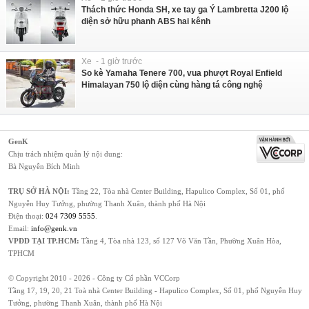
Thách thức Honda SH, xe tay ga Ý Lambretta J200 lộ
diện sở hữu phanh ABS hai kênh
Xe - 1 giờ trước
So kè Yamaha Tenere 700, vua phượt Royal Enfield
Himalayan 750 lộ diện cùng hàng tá công nghệ
GenK
Chịu trách nhiệm quản lý nội dung:
Bà Nguyễn Bích Minh
TRỤ SỞ HÀ NỘI:
Tầng 22, Tòa nhà Center Building, Hapulico Complex, Số 01, phố
Nguyễn Huy Tưởng, phường Thanh Xuân, thành phố Hà Nội
Điện thoại:
024 7309 5555
.
Email:
info@genk.vn
VPĐD TẠI TP.HCM:
Tầng 4, Tòa nhà 123, số 127 Võ Văn Tần, Phường Xuân Hòa,
TPHCM
© Copyright 2010 - 2026 - Công ty Cổ phần VCCorp
Tầng 17, 19, 20, 21 Toà nhà Center Building - Hapulico Complex, Số 01, phố Nguyễn Huy
Tưởng, phường Thanh Xuân, thành phố Hà Nội