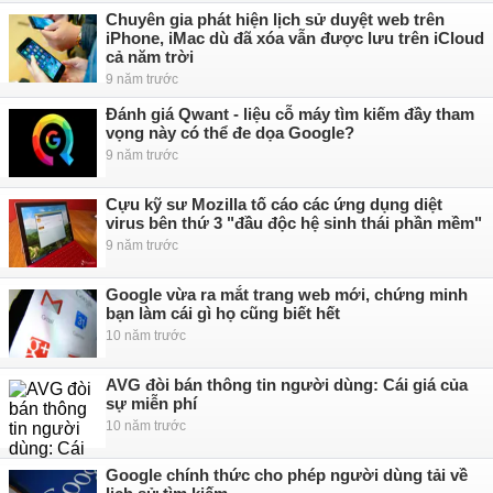
Chuyên gia phát hiện lịch sử duyệt web trên
iPhone, iMac dù đã xóa vẫn được lưu trên iCloud
cả năm trời
9 năm trước
Đánh giá Qwant - liệu cỗ máy tìm kiếm đầy tham
vọng này có thể đe dọa Google?
9 năm trước
Cựu kỹ sư Mozilla tố cáo các ứng dụng diệt
virus bên thứ 3 "đầu độc hệ sinh thái phần mềm"
9 năm trước
Google vừa ra mắt trang web mới, chứng minh
bạn làm cái gì họ cũng biết hết
10 năm trước
AVG đòi bán thông tin người dùng: Cái giá của
sự miễn phí
10 năm trước
Google chính thức cho phép người dùng tải về