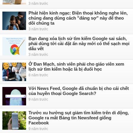
3 năm trước
Phát hiện kinh ngạc: Điện thoại không nghe lén,
chúng đang dùng cách "đáng sợ" này để theo
dõi chúng ta
3 năm trước
Bạn đang xóa lịch sử tìm kiếm Google sai sách,
phải dùng tới cài đặt ẩn này mới có thể sạch mọi
dấu vết
3 năm trước
Ở Đan Mạch, sinh viên phải cho giáo viên xem
lịch sử tìm kiếm hoặc là bị đuổi học
8 năm trước
Với News Feed, Google đã chuẩn bị cho cái chết
của huyền thoại Google Search?
9 năm trước
Trước xu hướng sụt giảm tìm kiếm trên di động,
Google ra mắt Bảng tin Newsfeed giống
Facebook
9 năm trước