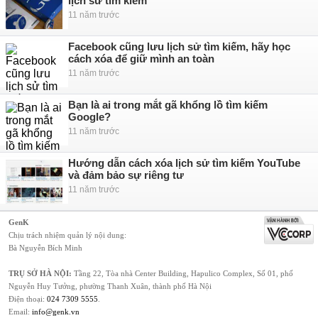
lịch sử tìm kiếm
11 năm trước
Facebook cũng lưu lịch sử tìm kiếm, hãy học
cách xóa để giữ mình an toàn
11 năm trước
Bạn là ai trong mắt gã khổng lồ tìm kiếm
Google?
11 năm trước
Hướng dẫn cách xóa lịch sử tìm kiếm YouTube
và đảm bảo sự riêng tư
11 năm trước
GenK
Chịu trách nhiệm quản lý nội dung:
Bà Nguyễn Bích Minh
TRỤ SỞ HÀ NỘI:
Tầng 22, Tòa nhà Center Building, Hapulico Complex, Số 01, phố
Nguyễn Huy Tưởng, phường Thanh Xuân, thành phố Hà Nội
Điện thoại:
024 7309 5555
.
Email:
info@genk.vn