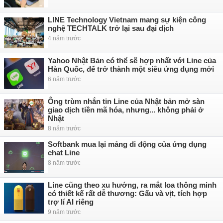
LINE Technology Vietnam mang sự kiện công
nghệ TECHTALK trở lại sau đại dịch
4 năm trước
Yahoo Nhật Bản có thể sẽ hợp nhất với Line của
Hàn Quốc, để trở thành một siêu ứng dụng mới
6 năm trước
Ông trùm nhắn tin Line của Nhật bản mở sàn
giao dịch tiền mã hóa, nhưng... không phải ở
Nhật
8 năm trước
Softbank mua lại mảng di động của ứng dụng
chat Line
8 năm trước
Line cũng theo xu hướng, ra mắt loa thông minh
có thiết kế rất dễ thương: Gấu và vịt, tích hợp
trợ lí AI riêng
9 năm trước