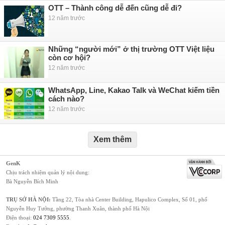
OTT – Thành công dễ đến cũng dễ đi?
12 năm trước
Những “người mới” ở thị trường OTT Việt liệu
còn cơ hội?
12 năm trước
WhatsApp, Line, Kakao Talk và WeChat kiếm tiền
cách nào?
12 năm trước
Xem thêm
GenK
Chịu trách nhiệm quản lý nội dung:
Bà Nguyễn Bích Minh
TRỤ SỞ HÀ NỘI:
Tầng 22, Tòa nhà Center Building, Hapulico Complex, Số 01, phố
Nguyễn Huy Tưởng, phường Thanh Xuân, thành phố Hà Nội
Điện thoại:
024 7309 5555
.