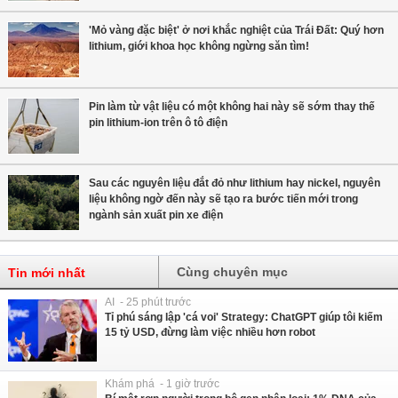
'Mỏ vàng đặc biệt' ở nơi khắc nghiệt của Trái Đất: Quý hơn
lithium, giới khoa học không ngừng săn tìm!
Pin làm từ vật liệu có một không hai này sẽ sớm thay thế
pin lithium-ion trên ô tô điện
Sau các nguyên liệu đắt đỏ như lithium hay nickel, nguyên
liệu không ngờ đến này sẽ tạo ra bước tiến mới trong
ngành sản xuất pin xe điện
Cùng chuyên mục
Tin mới nhất
AI - 25 phút trước
Tỉ phú sáng lập 'cá voi' Strategy: ChatGPT giúp tôi kiếm
15 tỷ USD, đừng làm việc nhiều hơn robot
Khám phá - 1 giờ trước