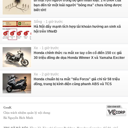
Bí mật rợn người trong bộ gen nhân loại: 1% DNA của
bạn đến từ một loài người "bóng ma" chưa từng được
biết tới!
Sống - 1 giờ trước
Hà Nội đẩy mạnh tích hợp tài khoản hưởng an sinh xã
hội trên VNeID
Xe - 1 giờ trước
Honda chính thức ra mắt xe tay côn cổ điển 150 cc giá
30 triệu đồng đe dọa Honda Winner X và Yamaha Exciter
Xe - 2 giờ trước
Honda chuẩn bị ra mắt "tiểu Forza" giá chỉ từ 58 triệu
đồng, trang bị kính điện cùng phanh ABS và TCS
GenK
Chịu trách nhiệm quản lý nội dung:
Bà Nguyễn Bích Minh