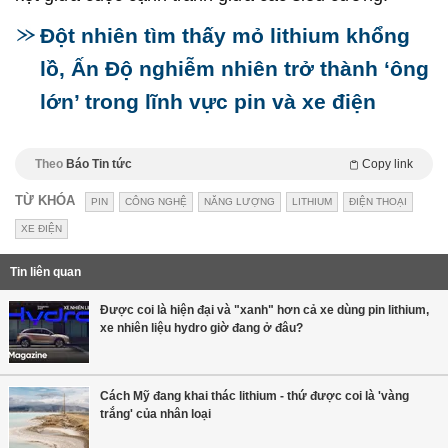
Đột nhiên tìm thấy mỏ lithium khổng
lồ, Ấn Độ nghiễm nhiên trở thành ‘ông
lớn’ trong lĩnh vực pin và xe điện
Theo
Báo Tin tức
Copy link
TỪ KHÓA
PIN
CÔNG NGHỆ
NĂNG LƯỢNG
LITHIUM
ĐIỆN THOẠI
XE ĐIỆN
Tin liên quan
Được coi là hiện đại và "xanh" hơn cả xe dùng pin lithium,
xe nhiên liệu hydro giờ đang ở đâu?
Cách Mỹ đang khai thác lithium - thứ được coi là 'vàng
trắng' của nhân loại