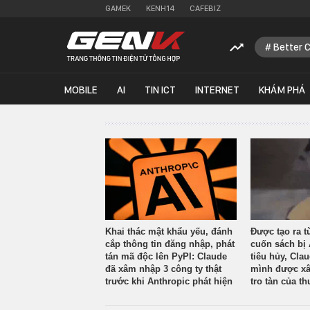
GAMEK
KENH14
CAFEBIZ
Better 
MOBILE
AI
TIN ICT
INTERNET
KHÁM PHÁ
Khai thác mật khẩu yếu, đánh
Được tạo ra t
cắp thông tin đăng nhập, phát
cuốn sách bị 
tán mã độc lên PyPI: Claude
tiêu hủy, Cla
đã xâm nhập 3 công ty thật
mình được xâ
trước khi Anthropic phát hiện
tro tàn của th