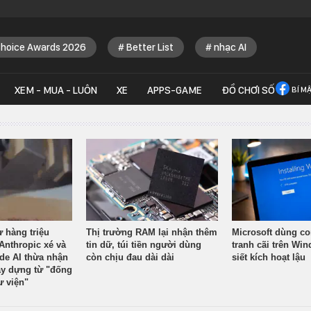
Choice Awards 2026
Better List
nhạc AI
XEM - MUA - LUÔN
XE
APPS-GAME
ĐỒ CHƠI SỐ
BÍ M
ừ hàng triệu
Thị trường RAM lại nhận thêm
Microsoft dùng co
Anthropic xé và
tin dữ, túi tiền người dùng
tranh cãi trên Wi
ude AI thừa nhận
còn chịu đau dài dài
siết kích hoạt lậu
y dựng từ "đống
ư viện"