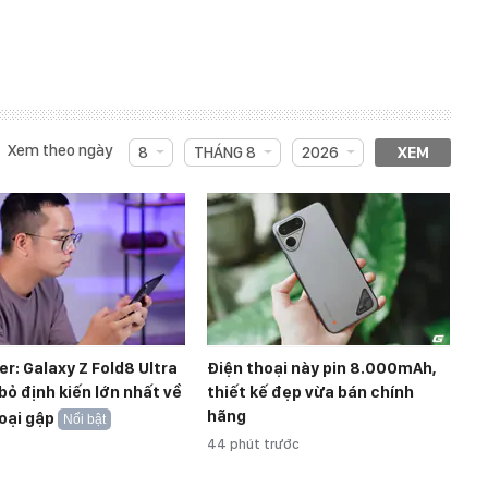
Xem theo ngày
8
THÁNG 8
2026
XEM
r: Galaxy Z Fold8 Ultra
Điện thoại này pin 8.000mAh,
bỏ định kiến lớn nhất về
thiết kế đẹp vừa bán chính
hãng
oại gập
Nổi bật
44 phút trước