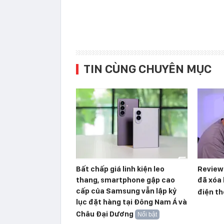
TIN CÙNG CHUYÊN MỤC
Bất chấp giá linh kiện leo
Reviewe
thang, smartphone gập cao
đã xóa 
cấp của Samsung vẫn lập kỷ
điện th
lục đặt hàng tại Đông Nam Á và
Châu Đại Dương
Nổi bật