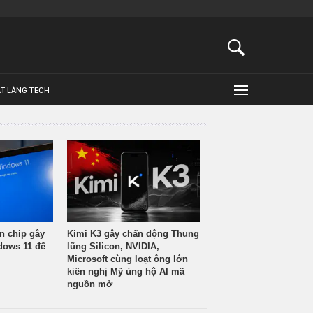
ẬT LÀNG TECH
n chip gây
Kimi K3 gây chấn động Thung
ndows 11 để
lũng Silicon, NVIDIA,
Microsoft cùng loạt ông lớn
kiến nghị Mỹ ủng hộ AI mã
nguồn mở